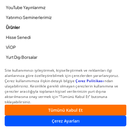
YouTube Yayınlarımız
Yatırımcı Seminerlerimiz
Ürünler
Hisse Senedi
VİOP
Yurt Dışı Borsalar
Forex
Halka Arza Katıl
Yatırım Fonları
Hazine İşlemleri
Sabit Getirili Menkul Kıymetler
Eurobond
Tahvil ve Bono