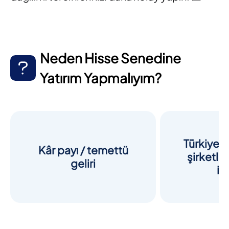
Neden Hisse Senedine
Yatırım Yapmalıyım?
Türkiye’n
Kâr payı / temettü
şirketler
geliri
im