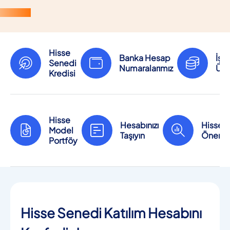
Hisse
Banka Hesap
İşl
Senedi
Numaralarımız
Ücr
Kredisi
Hisse
Hesabınızı
Hisse
Model
Taşıyın
Önerile
Portföy
Hisse Senedi Katılım Hesabını