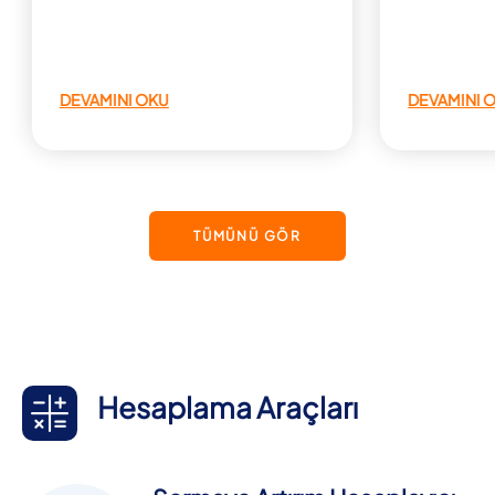
Detaylar için tıklayın.
edinin! Deta
DEVAMINI OKU
DEVAMINI 
TÜMÜNÜ GÖR
Hesaplama Araçları