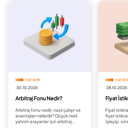
YATIRIM
YATIR
30.10.2025
28.10.2025
Arbitraj Fonu Nedir?
Fiyat İsti
Arbitraj fonu nedir, nasıl çalışır ve
Fiyat istikr
avantajları nelerdir? Düşük riskli
fiyat istikr
yatırım arayanlar için arbitraj
İşleyişi, sü
fonlarının detaylarını keşfedin!
açısından 