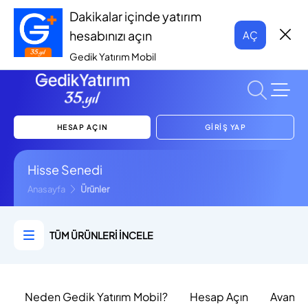
Dakikalar içinde yatırım
hesabınızı açın
AÇ
Gedik Yatırım Mobil
HESAP AÇIN
GİRİŞ YAP
Hisse Senedi
Anasayfa
Ürünler
TÜM ÜRÜNLERİ İNCELE
Neden Gedik Yatırım Mobil?
Hesap Açın
Avantaj