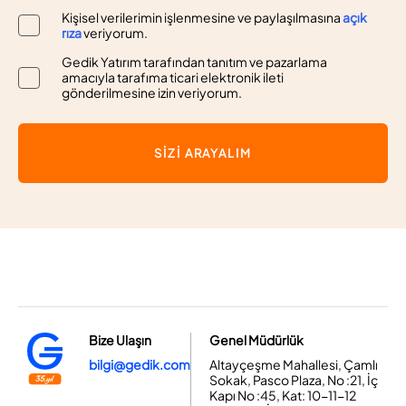
Kişisel verilerimin işlenmesine ve paylaşılmasına
açık
rıza
veriyorum.
Gedik Yatırım tarafından tanıtım ve pazarlama
amacıyla tarafıma ticari elektronik ileti
gönderilmesine izin veriyorum.
SİZİ ARAYALIM
Bize Ulaşın
Genel Müdürlük
bilgi@gedik.com
Altayçeşme Mahallesi, Çamlı
Sokak, Pasco Plaza, No :21, İç
Kapı No :45, Kat: 10-11-12