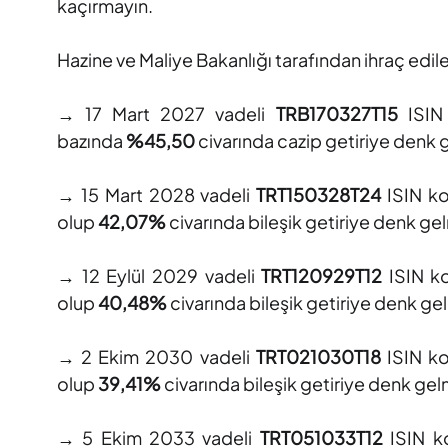
kaçırmayın.
Hazine ve Maliye Bakanlığı tarafından ihraç edil
→ 17 Mart 2027 vadeli
TRB170327T15
ISIN
bazında
%45,50
civarında cazip getiriye denk 
→ 15 Mart 2028 vadeli
TRT150328T24
ISIN ko
olup
42,07%
civarında bileşik getiriye denk ge
→ 12 Eylül 2029 vadeli
TRT120929T12
ISIN k
olup
40,48%
civarında bileşik getiriye denk ge
→ 2 Ekim 2030 vadeli
TRT021030T18
ISIN ko
olup
39,41%
civarında bileşik getiriye denk ge
→ 5 Ekim 2033 vadeli
TRT051033T12
ISIN ko