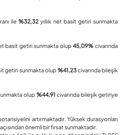
ranı ile
%32,32
yıllık net basit getiri sunmakta
 net basit getiri sunmakta olup
45,09%
civarında
sit getiri sunmakta olup
%41,23
civarında bileşik
i sunmakta olup
%44,91
civarında bileşik getiriye
 potansiyelini artırmaktadır. Yüksek durasyonları
a açısından önemli bir fırsat sunmaktadır.