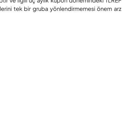
ptir ve ilgili üç aylık kupon dönemindeki TLREF
öylerini tek bir gruba yönlendirmemesi önem arz