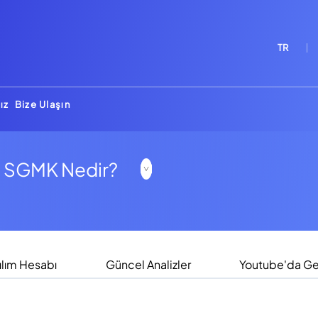
TR
ız
Bize Ulaşın
r, SGMK Nedir?
ılım Hesabı
Güncel Analizler
Youtube'da Ged