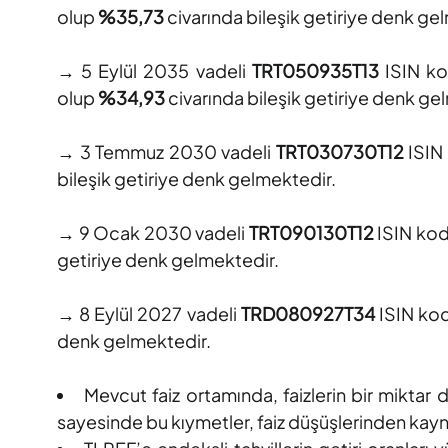
olup
%35,73
civarında bileşik getiriye denk ge
→ 5 Eylül 2035 vadeli
TRT050935T13
ISIN ko
olup
%34,93
civarında bileşik getiriye denk ge
→ 3 Temmuz 2030 vadeli
TRT030730T12
ISIN
bileşik getiriye denk gelmektedir.
→ 9 Ocak 2030 vadeli
TRT090130T12
ISIN kod
getiriye denk gelmektedir.
→ 8 Eylül 2027 vadeli
TRD080927T34
ISIN kod
denk gelmektedir.
Mevcut faiz ortamında, faizlerin bir miktar d
sayesinde bu kıymetler, faiz düşüşlerinden kaynak