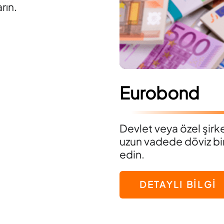
rın.
Eurobond
Devlet veya özel şirk
uzun vadede döviz birik
edin.
DETAYLI BİLGİ