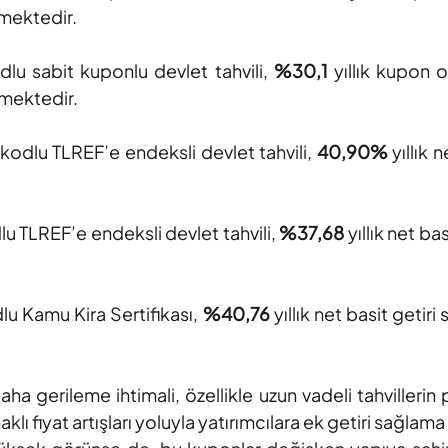
lmektedir.
dlu sabit kuponlu devlet tahvili,
%30,1
yıllık kupon o
lmektedir.
 kodlu TLREF’e endeksli devlet tahvili,
40,90%
yıllık
lu TLREF’e endeksli devlet tahvili,
%37,68
yıllık net ba
lu Kamu Kira Sertifikası,
%40,76
yıllık net basit getir
aha gerileme ihtimali, özellikle uzun vadeli tahvillerin
lı fiyat artışları yoluyla yatırımcılara ek getiri sağlam