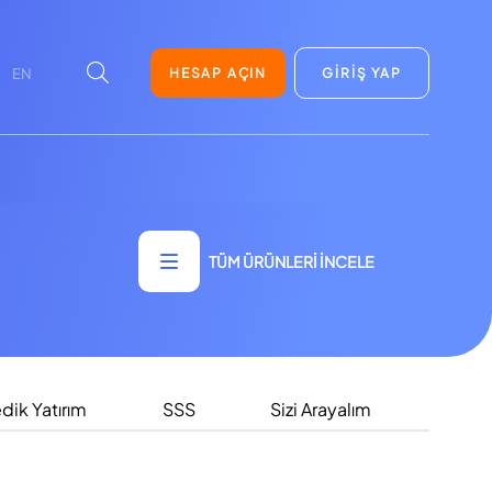
HESAP AÇIN
GİRİŞ YAP
EN
TÜM ÜRÜNLERİ İNCELE
ik Yatırım
SSS
Sizi Arayalım