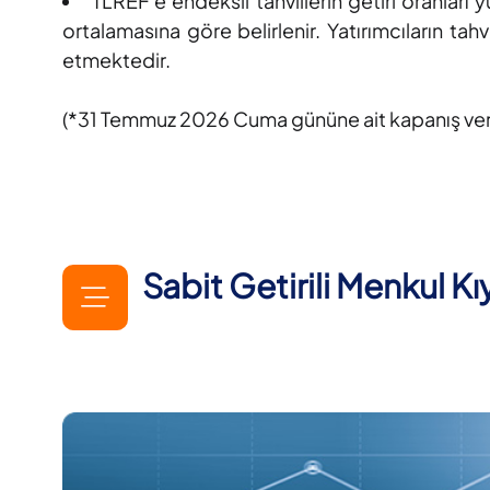
TLREF’e endeksli tahvillerin getiri oranlar
ortalamasına göre belirlenir. Yatırımcıların t
etmektedir.
(*31 Temmuz 2026 Cuma gününe ait kapanış veriler
Sabit Getirili Menkul K