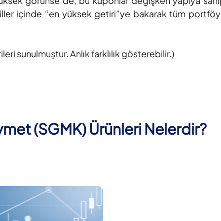
ı yüksek görünse de, bu kuponlar değişken yapıya sahi
ahviller içinde “en yüksek getiri”ye bakarak tüm portf
i sunulmuştur. Anlık farklılık gösterebilir.)
ıymet (SGMK) Ürünleri Nelerdir?