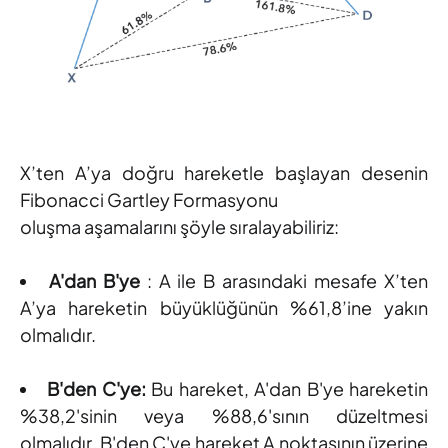
X’ten A’ya doğru hareketle başlayan desenin
Fibonacci Gartley Formasyonu
oluşma aşamalarını şöyle sıralayabiliriz:
A'dan B'ye
: A ile B arasındaki mesafe X’ten
A’ya hareketin büyüklüğünün %61,8’ine yakın
olmalıdır.
B'den C'ye:
Bu hareket, A'dan B'ye hareketin
%38,2'sinin veya %88,6'sının düzeltmesi
olmalıdır. B'den C'ye hareket A noktasının üzerine