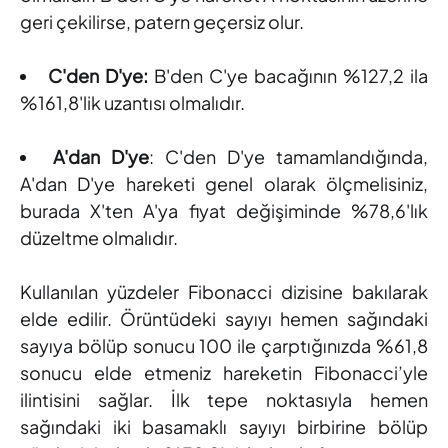
geri çekilirse, patern geçersiz olur.
C'den D'ye:
B'den C'ye bacağının %127,2 ila
%161,8'lik uzantısı olmalıdır.
A'dan D'ye
: C'den D'ye tamamlandığında,
A'dan D'ye hareketi genel olarak ölçmelisiniz,
burada X'ten A'ya fiyat değişiminde %78,6'lık
düzeltme olmalıdır.
Kullanılan yüzdeler Fibonacci dizisine bakılarak
elde edilir. Örüntüdeki sayıyı hemen sağındaki
sayıya bölüp sonucu 100 ile çarptığınızda %61,8
sonucu elde etmeniz hareketin Fibonacci’yle
ilintisini sağlar. İlk tepe noktasıyla hemen
sağındaki iki basamaklı sayıyı birbirine bölüp