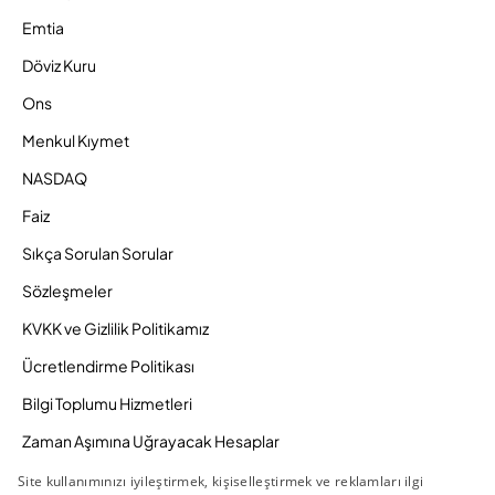
Emtia
Döviz Kuru
Ons
Menkul Kıymet
NASDAQ
Faiz
Sıkça Sorulan Sorular
Sözleşmeler
KVKK ve Gizlilik Politikamız
Ücretlendirme Politikası
Bilgi Toplumu Hizmetleri
Zaman Aşımına Uğrayacak Hesaplar
Duyurular ve Kampanyalar