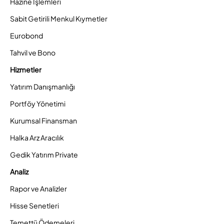
Hazine İşlemleri
Sabit Getirili Menkul Kıymetler
Eurobond
Tahvil ve Bono
Hizmetler
Yatırım Danışmanlığı
Portföy Yönetimi
Kurumsal Finansman
Halka Arz Aracılık
Gedik Yatırım Private
Analiz
Rapor ve Analizler
Hisse Senetleri
Temettü Ödemeleri