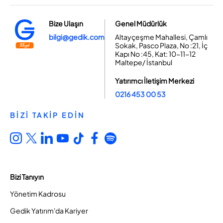
Bize Ulaşın
Genel Müdürlük
bilgi@gedik.com
Altayçeşme Mahallesi, Çamlı
Sokak, Pasco Plaza, No :21, İç
Kapı No :45, Kat: 10-11-12
Maltepe/ İstanbul
Yatırımcı İletişim Merkezi
0216 453 00 53
BİZİ TAKİP EDİN
Bizi Tanıyın
Yönetim Kadrosu
Gedik Yatırım'da Kariyer