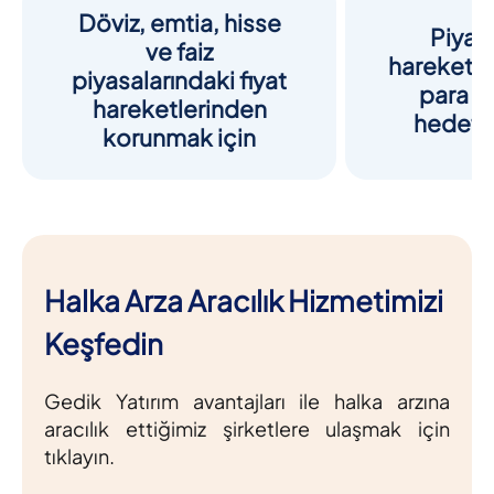
Döviz, emtia, hisse
Piyas
ve faiz
hareketle
piyasalarındaki fiyat
para k
hareketlerinden
hedefl
korunmak için
Halka Arza Aracılık Hizmetimizi
Keşfedin
Gedik Yatırım avantajları ile halka arzına
aracılık ettiğimiz şirketlere ulaşmak için
tıklayın.