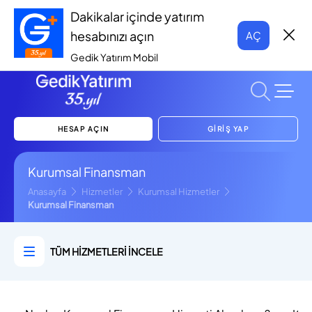
Dakikalar içinde yatırım
hesabınızı açın
AÇ
Gedik Yatırım Mobil
HESAP AÇIN
GİRİŞ YAP
Kurumsal Finansman
Anasayfa
Hizmetler
Kurumsal Hizmetler
Kurumsal Finansman
TÜM HİZMETLERİ İNCELE