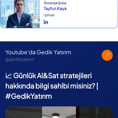
Ümraniye Şube
Tayfun Kaya
Uzman
Youtube'da Gedik Yatırım
@gedikyatırım
📈 Günlük Al&Sat stratejileri
hakkında bilgi sahibi misiniz? |
#GedikYatırım