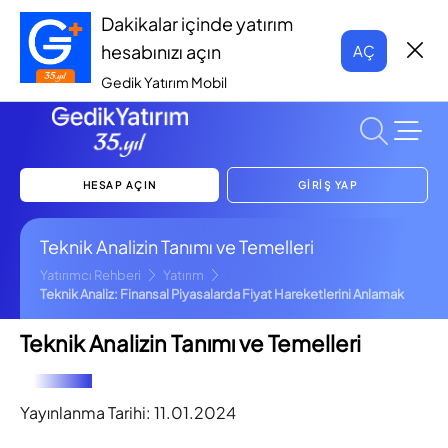
Dakikalar içinde yatırım
hesabınızı açın
AÇ
Gedik Yatırım Mobil
HESAP AÇIN
GİRİŞ YAP
Teknik Analizin Tanımı ve Temelleri
Yatırımcı Rehberi
Yatırım
Teknik Analiz: Finansal Piyasalarda Fiyat Hareketlerini Anlamak
Teknik Analizin Tanımı ve Temelleri
Yayınlanma Tarihi:
11.01.2024