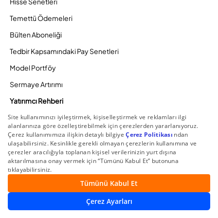
Hisse Senetleri
Temettü Ödemeleri
Bülten Aboneliği
Tedbir Kapsamındaki Pay Senetleri
Model Portföy
Sermaye Artırımı
Yatırımcı Rehberi
Temettü Yatırımı Nedir? Nasıl Yapılır?
Dünya Borsaları Nelerdir?
BIST 100 Nedir?
FED Faiz Kararı Nedir?
En Değerli Yapay Zeka Hisseleri Nelerdir?
Kripto Para Nedir, Nasıl Çalışır?
Yatırımcı Sözlüğü