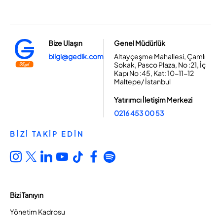
Bize Ulaşın
Genel Müdürlük
bilgi@gedik.com
Altayçeşme Mahallesi, Çamlı
Sokak, Pasco Plaza, No :21, İç
Kapı No :45, Kat: 10-11-12
Maltepe/ İstanbul
Yatırımcı İletişim Merkezi
0216 453 00 53
BİZİ TAKİP EDİN
Bizi Tanıyın
Yönetim Kadrosu