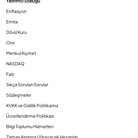
Yatırımcı Sözlüğü
Enflasyon
Emtia
Döviz Kuru
Ons
Menkul Kıymet
NASDAQ
Faiz
Sıkça Sorulan Sorular
Sözleşmeler
KVKK ve Gizlilik Politikamız
Ücretlendirme Politikası
Bilgi Toplumu Hizmetleri
Zaman Aşımına Uğrayacak Hesaplar