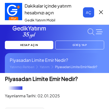
Dakikalar içinde yatırım
hesabınızı açın
AÇ
Gedik Yatırım Mobil
HESAP AÇIN
GİRİŞ YAP
Piyasadan Limite Emir Nedir?
Yatırımcı Rehberi
Yatırım
Piyasadan Limite Emir Nedir?
Piyasadan Limite Emir Nedir?
Yayınlanma Tarihi:
02.01.2025