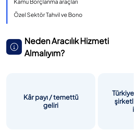
Kamu Borçlanma araçları
Özel Sektör Tahvil ve Bono
Neden Aracılık Hizmeti
Almalıyım?
Türkiye’n
Kâr payı / temettü
şirketler
geliri
im