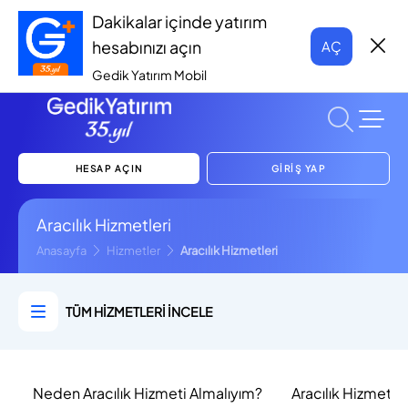
Dakikalar içinde yatırım
hesabınızı açın
AÇ
Gedik Yatırım Mobil
HESAP AÇIN
GİRİŞ YAP
Aracılık Hizmetleri
Anasayfa
Hizmetler
Aracılık Hizmetleri
TÜM HİZMETLERİ İNCELE
Neden Aracılık Hizmeti Almalıyım?
Aracılık Hizmetler