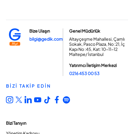
Bize Ulaşın
Genel Müdürlük
bilgi@gedik.com
Altayçeşme Mahallesi, Çamlı
Sokak, Pasco Plaza, No :21, İç
Kapı No :45, Kat: 10-11-12
Maltepe/ İstanbul
Yatırımcı İletişim Merkezi
0216 453 00 53
BİZİ TAKİP EDİN
Bizi Tanıyın
Yönetim Kadrosu