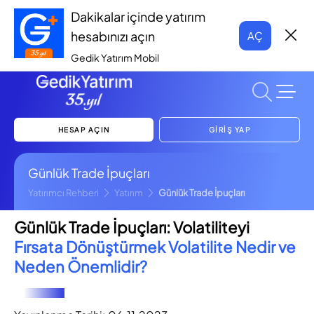
Dakikalar içinde yatırım
hesabınızı açın
AÇ
Gedik Yatırım Mobil
HESAP AÇIN
GİRİŞ YAP
Günlük Trade İpuçları
Yatırımcı Rehberi
Yatırım
Günlük Trade İpuçları
Günlük Trade İpuçları: Volatiliteyi
Fırsata Dönüştürmek Volatilite Nedir ve
Neden Önemlidir?