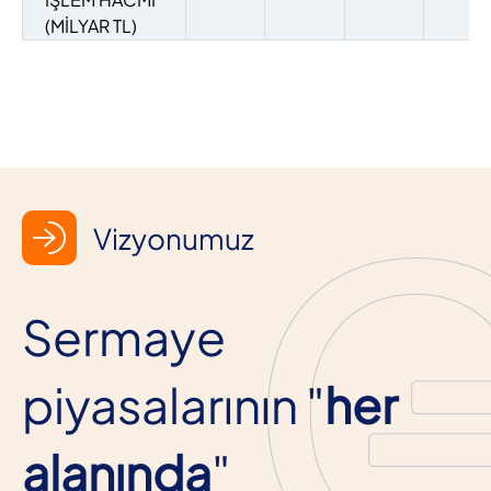
(MİLYAR TL)
Vizyonumuz
Sermaye
piyasalarının "
her
alanında
"