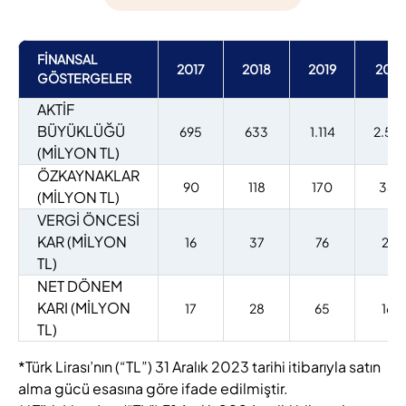
FİNANSAL
2017
2018
2019
202
GÖSTERGELER
AKTİF
BÜYÜKLÜĞÜ
695
633
1.114
2.54
(MİLYON TL)
ÖZKAYNAKLAR
90
118
170
338
(MİLYON TL)
VERGİ ÖNCESİ
KAR (MİLYON
16
37
76
217
TL)
NET DÖNEM
KARI (MİLYON
17
28
65
169
TL)
*Türk Lirası’nın (“TL”) 31 Aralık 2023 tarihi itibarıyla satın
alma gücü esasına göre ifade edilmiştir.