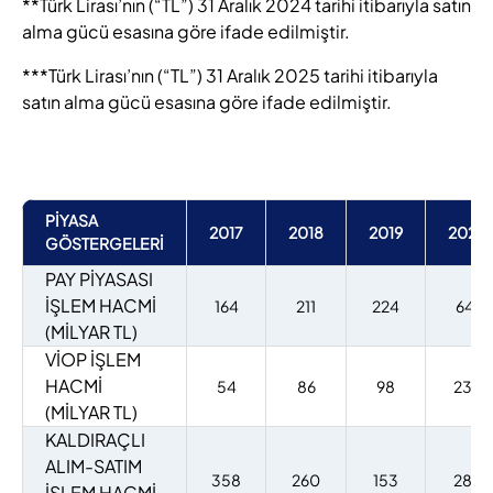
**Türk Lirası’nın (“TL”) 31 Aralık 2024 tarihi itibarıyla satın
alma gücü esasına göre ifade edilmiştir.
***Türk Lirası’nın (“TL”) 31 Aralık 2025 tarihi itibarıyla
satın alma gücü esasına göre ifade edilmiştir.
PİYASA
2017
2018
2019
2020
GÖSTERGELERİ
PAY PİYASASI
İŞLEM HACMİ
164
211
224
641
(MİLYAR TL)
VİOP İŞLEM
HACMİ
54
86
98
234
(MİLYAR TL)
KALDIRAÇLI
ALIM-SATIM
358
260
153
283
İŞLEM HACMİ