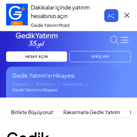
Dakikalar içinde yatırım
hesabınızı açın
AÇ
Gedik Yatırım Mobil
HESAP AÇIN
GİRİŞ YAP
Gedik Yatırım'ın Hikayesi
Anasayfa
Bizi Tanıyın
Hakkımızda
Gedik Yatırım'ın Hikayesi
Birlikte Büyüyoruz!
Rakamlarla Gedik Yatırım
Kur