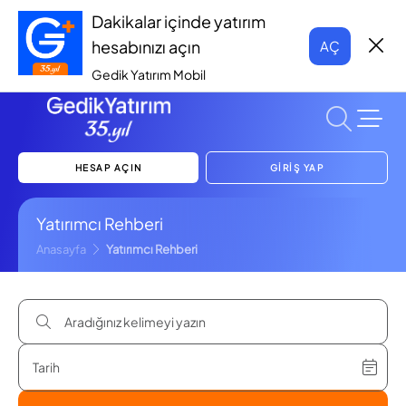
Dakikalar içinde yatırım
hesabınızı açın
AÇ
Gedik Yatırım Mobil
HESAP AÇIN
GİRİŞ YAP
Yatırımcı Rehberi
Anasayfa
Yatırımcı Rehberi