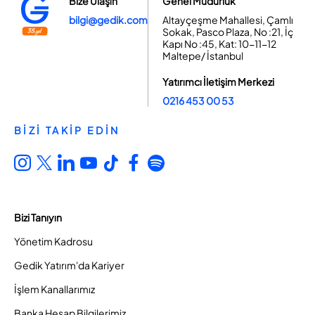
Bize Ulaşın
Genel Müdürlük
bilgi@gedik.com
Altayçeşme Mahallesi, Çamlı
Sokak, Pasco Plaza, No :21, İç
Kapı No :45, Kat: 10-11-12
Maltepe/ İstanbul
Yatırımcı İletişim Merkezi
0216 453 00 53
BİZİ TAKİP EDİN
Bizi Tanıyın
Yönetim Kadrosu
Gedik Yatırım'da Kariyer
İşlem Kanallarımız
Banka Hesap Bilgilerimiz