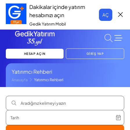
Dakikalar içinde yatırım
hesabınızı açın
AÇ
Gedik Yatırım Mobil
HESAP AÇIN
GİRİŞ YAP
Yatırımcı Rehberi
Anasayfa
Yatırımcı Rehberi