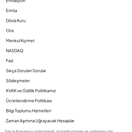
Enflasyon
Emtia
Döviz Kuru
Ons
Menkul Kıymet
NASDAQ
Faiz
Sıkça Sorulan Sorular
Sözleşmeler
KVKK ve Gizlilik Politikamız
Ücretlendirme Politikası
Bilgi Toplumu Hizmetleri
Zaman Aşımına Uğrayacak Hesaplar
Duyurular ve Kampanyalar