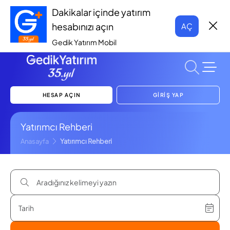
Dakikalar içinde yatırım
hesabınızı açın
AÇ
Gedik Yatırım Mobil
HESAP AÇIN
GİRİŞ YAP
Yatırımcı Rehberi
Anasayfa
Yatırımcı Rehberi