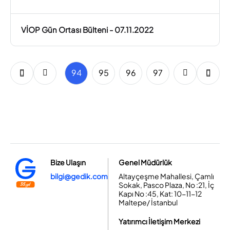
VİOP Gün Ortası Bülteni - 07.11.2022
92
93
94
95
96
97
Bize Ulaşın
Genel Müdürlük
bilgi@gedik.com
Altayçeşme Mahallesi, Çamlı
Sokak, Pasco Plaza, No :21, İç
Kapı No :45, Kat: 10-11-12
Maltepe/ İstanbul
Yatırımcı İletişim Merkezi