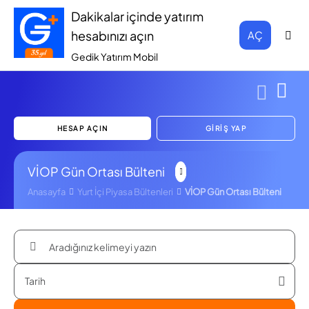
Dakikalar içinde yatırım
hesabınızı açın
AÇ
Gedik Yatırım Mobil
HESAP AÇIN
GİRİŞ YAP
VİOP Gün Ortası Bülteni
Anasayfa
Yurt İçi Piyasa Bültenleri
VİOP Gün Ortası Bülteni