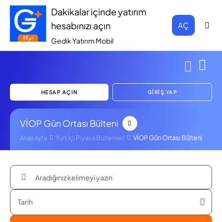
Dakikalar içinde yatırım
hesabınızı açın
AÇ
Gedik Yatırım Mobil
HESAP AÇIN
GİRİŞ YAP
VİOP Gün Ortası Bülteni
Anasayfa
Yurt İçi Piyasa Bültenleri
VİOP Gün Ortası Bülteni