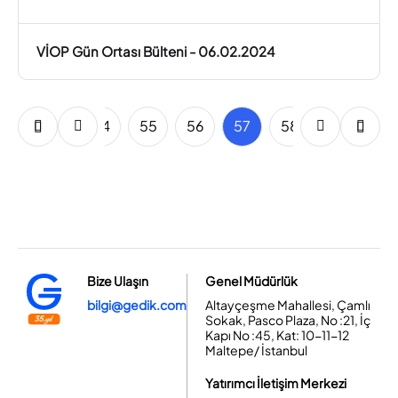
VİOP Gün Ortası Bülteni - 06.02.2024
52
53
54
55
56
57
58
59
60
Bize Ulaşın
Genel Müdürlük
bilgi@gedik.com
Altayçeşme Mahallesi, Çamlı
Sokak, Pasco Plaza, No :21, İç
Kapı No :45, Kat: 10-11-12
Maltepe/ İstanbul
Yatırımcı İletişim Merkezi