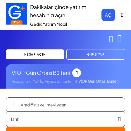
Dakikalar içinde yatırım
hesabınızı açın
AÇ
Gedik Yatırım Mobil
HESAP AÇIN
GİRİŞ YAP
VİOP Gün Ortası Bülteni
Anasayfa
Yurt İçi Piyasa Bültenleri
VİOP Gün Ortası Bülteni