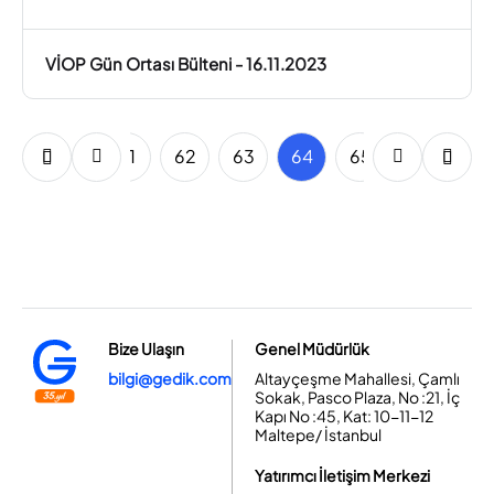
VİOP Gün Ortası Bülteni - 16.11.2023
59
60
61
62
63
64
65
66
67
Bize Ulaşın
Genel Müdürlük
bilgi@gedik.com
Altayçeşme Mahallesi, Çamlı
Sokak, Pasco Plaza, No :21, İç
Kapı No :45, Kat: 10-11-12
Maltepe/ İstanbul
Yatırımcı İletişim Merkezi