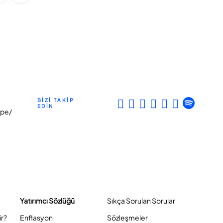
BİZİ TAKİP
EDİN
epe/
Yatırımcı Sözlüğü
Sıkça Sorulan Sorular
ir?
Enflasyon
Sözleşmeler