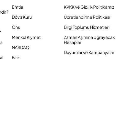
Emtia
KVKK ve Gizlilik Politikamız
rdir?
Döviz Kuru
Ücretlendirme Politikası
Ons
Bilgi Toplumu Hizmetleri
?
Menkul Kıymet
Zaman Aşımına Uğrayacak
ka
Hesaplar
NASDAQ
Duyurular ve Kampanyalar
ıl
Faiz