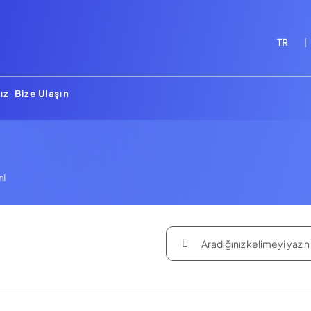
TR
ız
Bize Ulaşın
ni