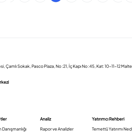
, Çamlı Sokak, Pasco Plaza, No :21, İç Kapı No :45, Kat: 10-11-12 Malt
rkezi
tler
Analiz
Yatırımcı Rehberi
m Danışmanlığı
Rapor ve Analizler
Temettü Yatırımı Ned