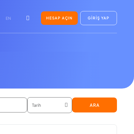
HESAP AÇIN
GİRİŞ YAP
EN
ARA