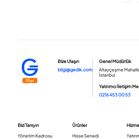
Bize Ulaşın
Genel Müdürlük
bilgi@gedik.com
Altayçeşme Mahallesi
İstanbul
Yatırımcı İletişim Me
0216 453 00 53
Bizi Tanıyın
Ürünler
Hizme
Yönetim Kadrosu
Hisse Senedi
Yatırı