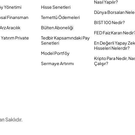
Nasıl Yapılır?
öy Yönetimi
Hisse Senetleri
Dünya Borsaları Nele
sal Finansman
Temettü Ödemeleri
BIST 100 Nedir?
Arz Aracılık
Bülten Aboneliği
FED Faiz Kararı Nedir
Yatırım Private
Tedbir Kapsamındaki Pay
Senetleri
En Değerli Yapay Ze
Hisseleri Nelerdir?
Model Portföy
Kripto Para Nedir, Nas
Sermaye Artırımı
Çalışır?
 Saklıdır.