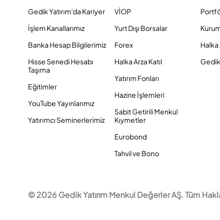
Gedik Yatırım'da Kariyer
VİOP
Portf
İşlem Kanallarımız
Yurt Dışı Borsalar
Kurum
Banka Hesap Bilgilerimiz
Forex
Halka 
Hisse Senedi Hesabı
Halka Arza Katıl
Gedik 
Taşıma
Yatırım Fonları
Eğitimler
Hazine İşlemleri
YouTube Yayınlarımız
Sabit Getirili Menkul
Yatırımcı Seminerlerimiz
Kıymetler
Eurobond
Tahvil ve Bono
© 2026 Gedik Yatırım Menkul Değerler AŞ. Tüm Hakları