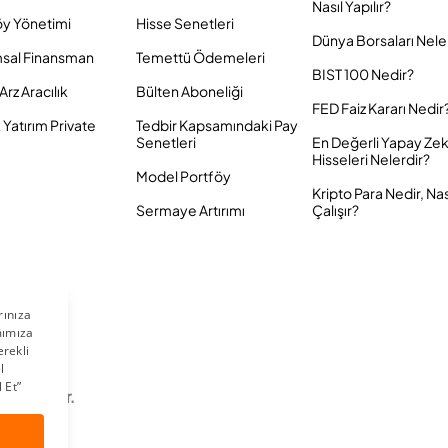
Nasıl Yapılır?
öy Yönetimi
Hisse Senetleri
Dünya Borsaları Nele
sal Finansman
Temettü Ödemeleri
BIST 100 Nedir?
Arz Aracılık
Bülten Aboneliği
FED Faiz Kararı Nedir
Yatırım Private
Tedbir Kapsamındaki Pay
Senetleri
En Değerli Yapay Ze
Hisseleri Nelerdir?
Model Portföy
Kripto Para Nedir, Nas
Sermaye Artırımı
Çalışır?
 Saklıdır.