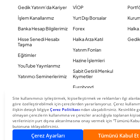
Gedik Yatırım'da Kariyer
VİOP
Portf
İşlem Kanallarımız
Yurt Dışı Borsalar
Kurum
Banka Hesap Bilgilerimiz
Forex
Halka 
Hisse Senedi Hesabı
Halka Arza Katıl
Gedik 
Taşıma
Yatırım Fonları
Eğitimler
Hazine İşlemleri
YouTube Yayınlarımız
Sabit Getirili Menkul
Yatırımcı Seminerlerimiz
Kıymetler
Eurobond
Tahvil ve Bono
© 2026 Gedik Yatırım Menkul Değerler AŞ. Tüm Hakları