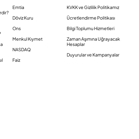
Emtia
KVKK ve Gizlilik Politikamız
rdir?
Döviz Kuru
Ücretlendirme Politikası
Ons
Bilgi Toplumu Hizmetleri
?
Menkul Kıymet
Zaman Aşımına Uğrayacak
ka
Hesaplar
NASDAQ
Duyurular ve Kampanyalar
ıl
Faiz