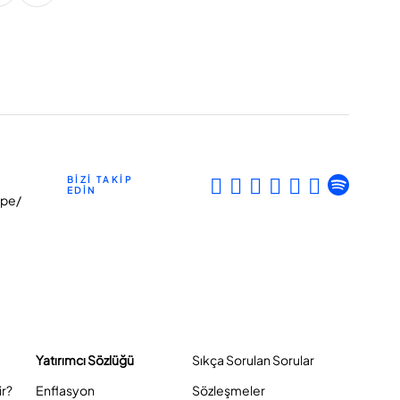
BİZİ TAKİP
EDİN
epe/
Yatırımcı Sözlüğü
Sıkça Sorulan Sorular
ir?
Enflasyon
Sözleşmeler