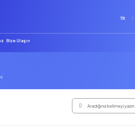
TR
ız
Bize Ulaşın
ni