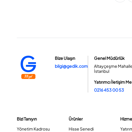
Bize Ulaşın
Genel Müdürlük
bilgi@gedik.com
Altayçeşme Mahallesi
İstanbul
Yatırımcı İletişim Me
0216 453 00 53
Bizi Tanıyın
Ürünler
Hizme
Yönetim Kadrosu
Hisse Senedi
Yatırı