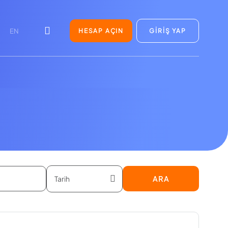
HESAP AÇIN
GİRİŞ YAP
EN
ARA