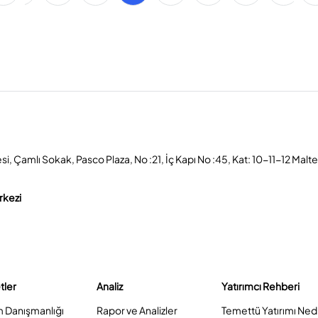
, Çamlı Sokak, Pasco Plaza, No :21, İç Kapı No :45, Kat: 10-11-12 Malt
rkezi
tler
Analiz
Yatırımcı Rehberi
m Danışmanlığı
Rapor ve Analizler
Temettü Yatırımı Ned