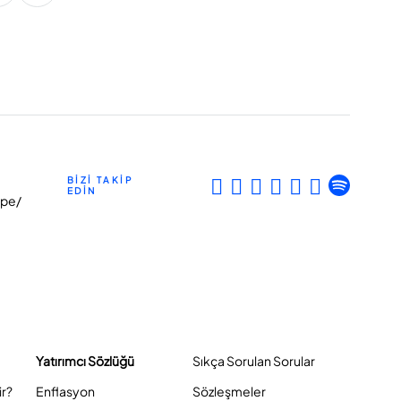
BİZİ TAKİP
EDİN
epe/
Yatırımcı Sözlüğü
Sıkça Sorulan Sorular
ir?
Enflasyon
Sözleşmeler