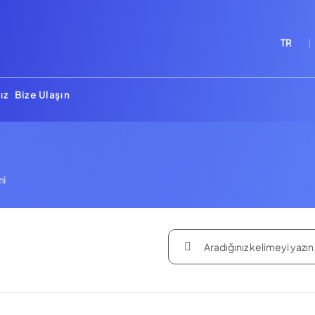
TR
ız
Bize Ulaşın
ni