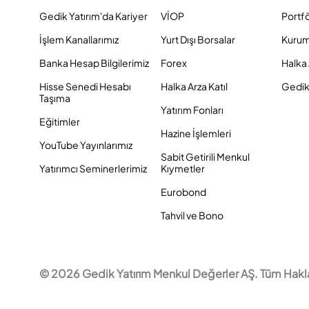
Gedik Yatırım'da Kariyer
VİOP
Portf
İşlem Kanallarımız
Yurt Dışı Borsalar
Kurum
Banka Hesap Bilgilerimiz
Forex
Halka 
Hisse Senedi Hesabı
Halka Arza Katıl
Gedik 
Taşıma
Yatırım Fonları
Eğitimler
Hazine İşlemleri
YouTube Yayınlarımız
Sabit Getirili Menkul
Yatırımcı Seminerlerimiz
Kıymetler
Eurobond
Tahvil ve Bono
© 2026 Gedik Yatırım Menkul Değerler AŞ. Tüm Hakları