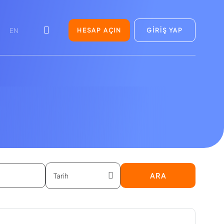
HESAP AÇIN
GİRİŞ YAP
EN
ARA