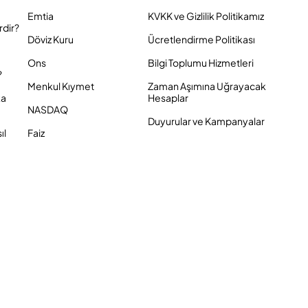
Emtia
KVKK ve Gizlilik Politikamız
rdir?
Döviz Kuru
Ücretlendirme Politikası
Ons
Bilgi Toplumu Hizmetleri
?
Menkul Kıymet
Zaman Aşımına Uğrayacak
ka
Hesaplar
NASDAQ
Duyurular ve Kampanyalar
ıl
Faiz