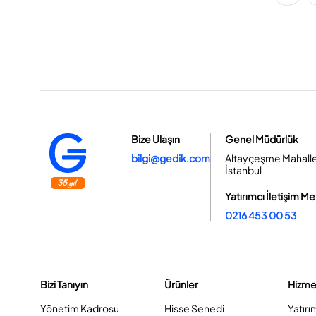
Bize Ulaşın
Genel Müdürlük
bilgi@gedik.com
Altayçeşme Mahallesi
İstanbul
Yatırımcı İletişim Me
0216 453 00 53
Bizi Tanıyın
Ürünler
Hizme
Yönetim Kadrosu
Hisse Senedi
Yatırı