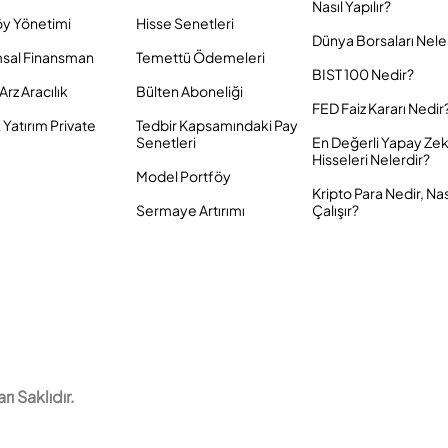
Nasıl Yapılır?
öy Yönetimi
Hisse Senetleri
Dünya Borsaları Nele
sal Finansman
Temettü Ödemeleri
BIST 100 Nedir?
Arz Aracılık
Bülten Aboneliği
FED Faiz Kararı Nedir
Yatırım Private
Tedbir Kapsamındaki Pay
Senetleri
En Değerli Yapay Ze
Hisseleri Nelerdir?
Model Portföy
Kripto Para Nedir, Nas
Sermaye Artırımı
Çalışır?
 Saklıdır.