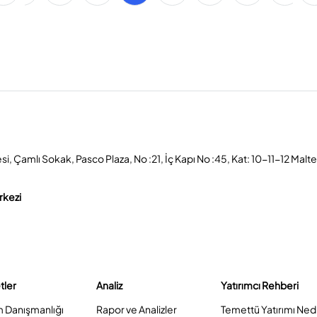
, Çamlı Sokak, Pasco Plaza, No :21, İç Kapı No :45, Kat: 10-11-12 Malt
rkezi
tler
Analiz
Yatırımcı Rehberi
m Danışmanlığı
Rapor ve Analizler
Temettü Yatırımı Ned