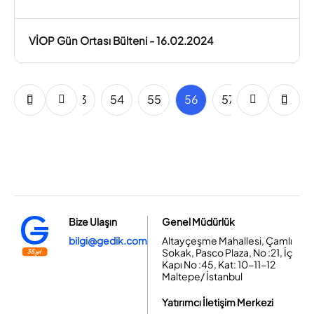
VİOP Gün Ortası Bülteni - 16.02.2024
51
52
53
54
55
56
57
58
59
Bize Ulaşın
Genel Müdürlük
bilgi@gedik.com
Altayçeşme Mahallesi, Çamlı
Sokak, Pasco Plaza, No :21, İç
Kapı No :45, Kat: 10-11-12
Maltepe/ İstanbul
Yatırımcı İletişim Merkezi