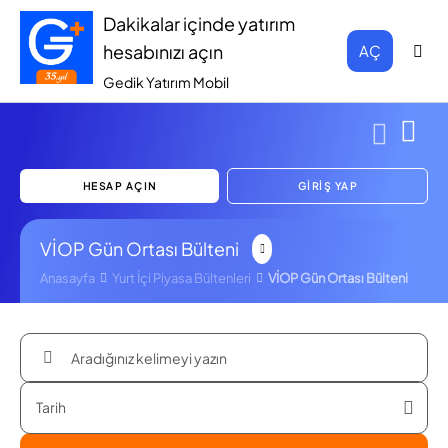
Dakikalar içinde yatırım
hesabınızı açın
AÇ
Gedik Yatırım Mobil
HESAP AÇIN
GİRİŞ YAP
VİOP Gün Ortası Bülteni
Anasayfa
Yurt İçi Piyasa Bültenleri
VİOP Gün Ortası Bülteni