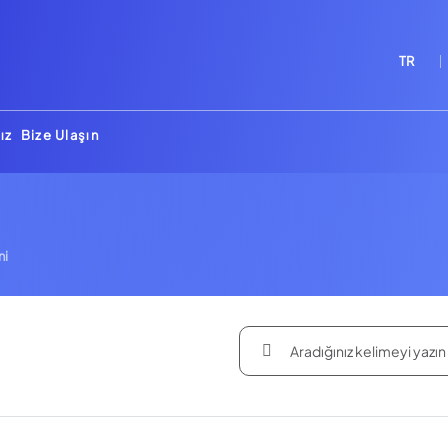
TR
ız
Bize Ulaşın
ni