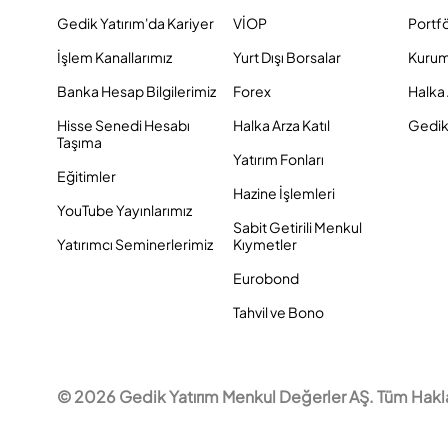
Gedik Yatırım'da Kariyer
VİOP
Portf
İşlem Kanallarımız
Yurt Dışı Borsalar
Kurum
Banka Hesap Bilgilerimiz
Forex
Halka 
Hisse Senedi Hesabı
Halka Arza Katıl
Gedik 
Taşıma
Yatırım Fonları
Eğitimler
Hazine İşlemleri
YouTube Yayınlarımız
Sabit Getirili Menkul
Yatırımcı Seminerlerimiz
Kıymetler
Eurobond
Tahvil ve Bono
© 2026 Gedik Yatırım Menkul Değerler AŞ. Tüm Hakları