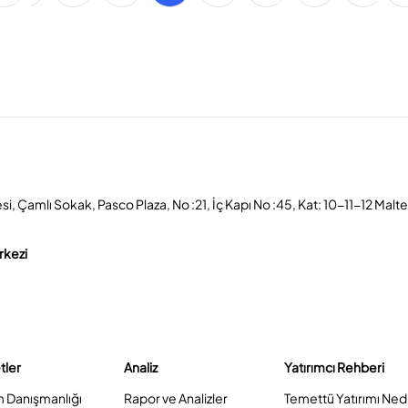
, Çamlı Sokak, Pasco Plaza, No :21, İç Kapı No :45, Kat: 10-11-12 Malt
rkezi
tler
Analiz
Yatırımcı Rehberi
m Danışmanlığı
Rapor ve Analizler
Temettü Yatırımı Ned