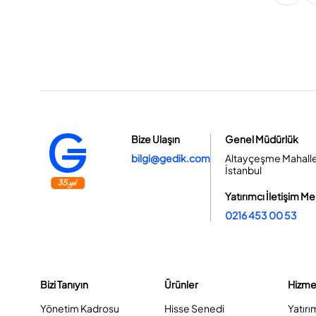
Bize Ulaşın
Genel Müdürlük
bilgi@gedik.com
Altayçeşme Mahallesi
İstanbul
Yatırımcı İletişim Me
0216 453 00 53
Bizi Tanıyın
Ürünler
Hizme
Yönetim Kadrosu
Hisse Senedi
Yatırı