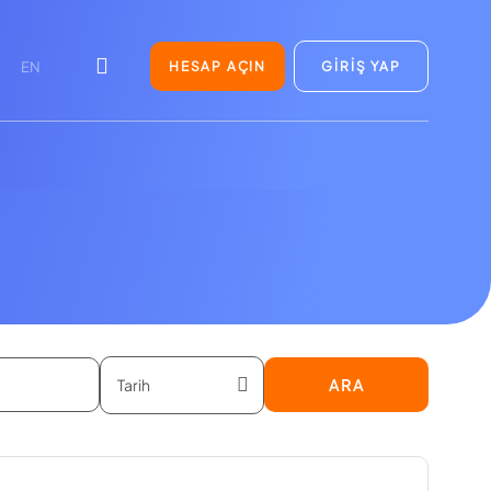
HESAP AÇIN
GİRİŞ YAP
EN
ARA