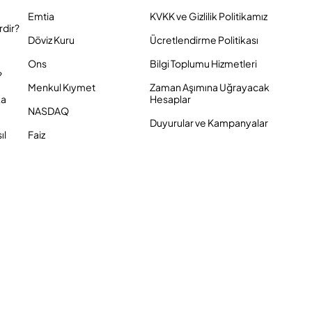
Emtia
KVKK ve Gizlilik Politikamız
rdir?
Döviz Kuru
Ücretlendirme Politikası
Ons
Bilgi Toplumu Hizmetleri
?
Menkul Kıymet
Zaman Aşımına Uğrayacak
ka
Hesaplar
NASDAQ
Duyurular ve Kampanyalar
ıl
Faiz