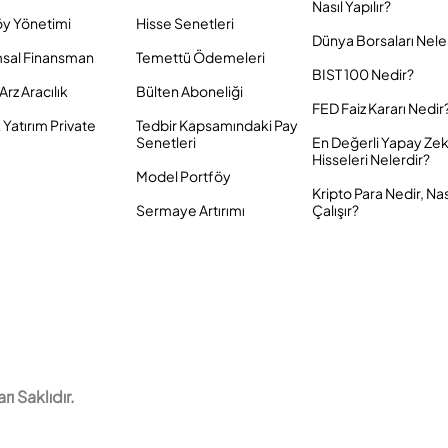
Nasıl Yapılır?
öy Yönetimi
Hisse Senetleri
Dünya Borsaları Nele
sal Finansman
Temettü Ödemeleri
BIST 100 Nedir?
Arz Aracılık
Bülten Aboneliği
FED Faiz Kararı Nedir
Yatırım Private
Tedbir Kapsamındaki Pay
Senetleri
En Değerli Yapay Ze
Hisseleri Nelerdir?
Model Portföy
Kripto Para Nedir, Nas
Sermaye Artırımı
Çalışır?
 Saklıdır.