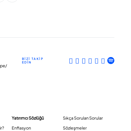
BİZİ TAKİP
EDİN
epe/
Yatırımcı Sözlüğü
Sıkça Sorulan Sorular
ir?
Enflasyon
Sözleşmeler