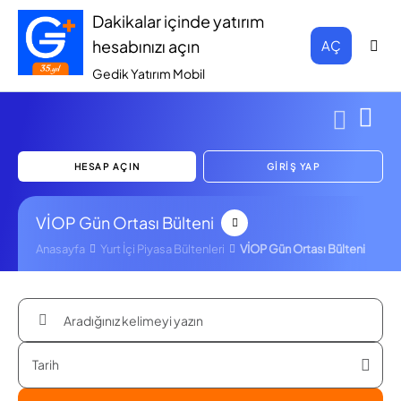
Dakikalar içinde yatırım
hesabınızı açın
AÇ
Gedik Yatırım Mobil
HESAP AÇIN
GİRİŞ YAP
VİOP Gün Ortası Bülteni
Anasayfa
Yurt İçi Piyasa Bültenleri
VİOP Gün Ortası Bülteni