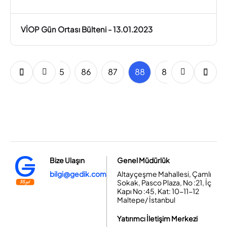
VİOP Gün Ortası Bülteni - 13.01.2023
83
84
85
86
87
88
89
90
91
Bize Ulaşın
Genel Müdürlük
bilgi@gedik.com
Altayçeşme Mahallesi, Çamlı
Sokak, Pasco Plaza, No :21, İç
Kapı No :45, Kat: 10-11-12
Maltepe/ İstanbul
Yatırımcı İletişim Merkezi