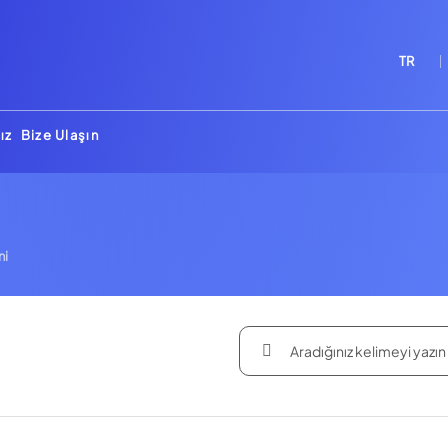
TR
ız
Bize Ulaşın
ni