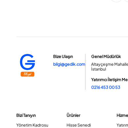
Bize Ulaşın
Genel Müdürlük
bilgi@gedik.com
Altayçeşme Mahallesi
İstanbul
Yatırımcı İletişim Me
0216 453 00 53
Bizi Tanıyın
Ürünler
Hizme
Yönetim Kadrosu
Hisse Senedi
Yatırı