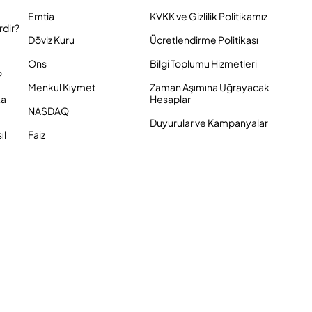
Emtia
KVKK ve Gizlilik Politikamız
rdir?
Döviz Kuru
Ücretlendirme Politikası
Ons
Bilgi Toplumu Hizmetleri
?
Menkul Kıymet
Zaman Aşımına Uğrayacak
ka
Hesaplar
NASDAQ
Duyurular ve Kampanyalar
ıl
Faiz