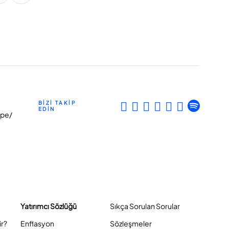
BİZİ TAKİP
EDİN
epe/
Yatırımcı Sözlüğü
Sıkça Sorulan Sorular
ir?
Enflasyon
Sözleşmeler