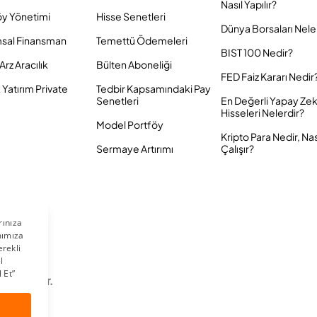
Nasıl Yapılır?
öy Yönetimi
Hisse Senetleri
Dünya Borsaları Nele
sal Finansman
Temettü Ödemeleri
BIST 100 Nedir?
Arz Aracılık
Bülten Aboneliği
FED Faiz Kararı Nedir
Yatırım Private
Tedbir Kapsamındaki Pay
Senetleri
En Değerli Yapay Ze
Hisseleri Nelerdir?
Model Portföy
Kripto Para Nedir, Nas
Sermaye Artırımı
Çalışır?
 Saklıdır.