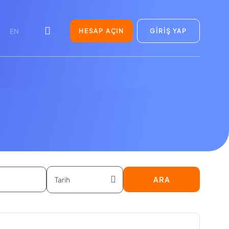
HESAP AÇIN
GİRİŞ YAP
EN
ARA