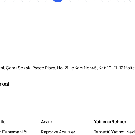
, Çamlı Sokak, Pasco Plaza, No :21, İç Kapı No :45, Kat: 10-11-12 Malt
rkezi
tler
Analiz
Yatırımcı Rehberi
m Danışmanlığı
Rapor ve Analizler
Temettü Yatırımı Ned