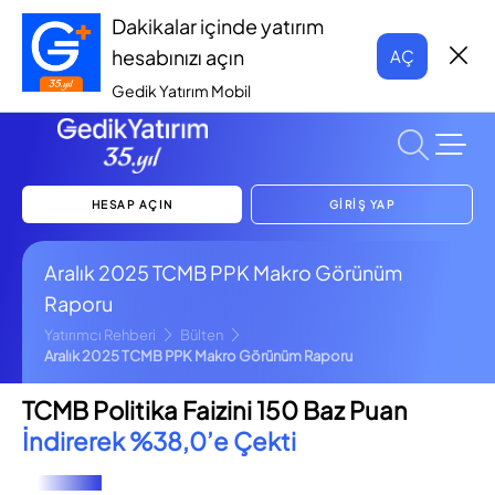
Dakikalar içinde yatırım
hesabınızı açın
AÇ
Gedik Yatırım Mobil
HESAP AÇIN
GİRİŞ YAP
Aralık 2025 TCMB PPK Makro Görünüm
Raporu
Yatırımcı Rehberi
Bülten
Aralık 2025 TCMB PPK Makro Görünüm Raporu
TCMB Politika Faizini 150 Baz Puan
İndirerek %38,0’e Çekti