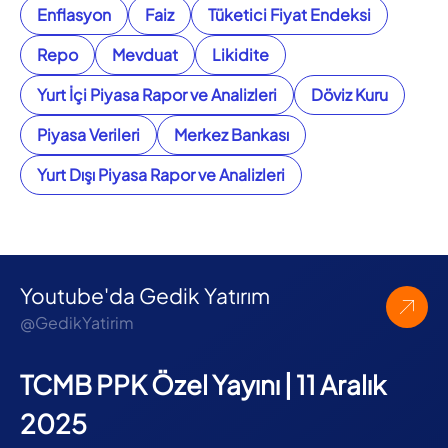
Enflasyon
Faiz
Tüketici Fiyat Endeksi
Repo
Mevduat
Likidite
Yurt İçi Piyasa Rapor ve Analizleri
Döviz Kuru
Piyasa Verileri
Merkez Bankası
Yurt Dışı Piyasa Rapor ve Analizleri
Youtube'da Gedik Yatırım
@GedikYatirim
TCMB PPK Özel Yayını | 11 Aralık
2025