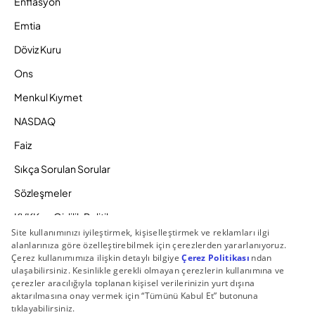
Enflasyon
Emtia
Döviz Kuru
Ons
Menkul Kıymet
NASDAQ
Faiz
Sıkça Sorulan Sorular
Sözleşmeler
KVKK ve Gizlilik Politikamız
Ücretlendirme Politikası
Bilgi Toplumu Hizmetleri
Zaman Aşımına Uğrayacak Hesaplar
Duyurular ve Kampanyalar