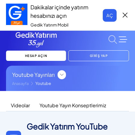
Dakikalar içinde yatırım
hesabınızı açın
AÇ
Gedik Yatırım Mobil
HESAP AÇIN
GİRİŞ YAP
Youtube Yayınları
Anasayfa
Youtube
Videolar
Youtube Yayın Konseptlerimiz
Gedik Yatırım YouTube