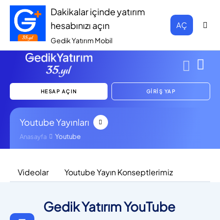
Dakikalar içinde yatırım
hesabınızı açın
AÇ
Gedik Yatırım Mobil
HESAP AÇIN
GİRİŞ YAP
Youtube Yayınları
Anasayfa
Youtube
Videolar
Youtube Yayın Konseptlerimiz
Gedik Yatırım YouTube