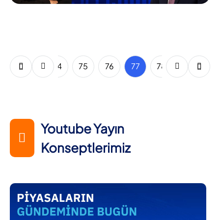
72
73
74
75
76
77
78
79
80
Youtube Yayın
Konseptlerimiz