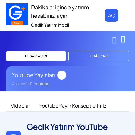
Dakikalar içinde yatırım
hesabınızı açın
AÇ
Gedik Yatırım Mobil
HESAP AÇIN
GİRİŞ YAP
Youtube Yayınları
Anasayfa
Youtube
Videolar
Youtube Yayın Konseptlerimiz
Gedik Yatırım YouTube