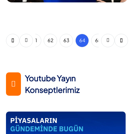
59
60
61
62
63
64
65
66
67
Youtube Yayın
Konseptlerimiz