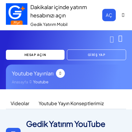
Dakikalar içinde yatırım
hesabınızı açın
AÇ
Gedik Yatırım Mobil
HESAP AÇIN
GİRİŞ YAP
Youtube Yayınları
Anasayfa
Youtube
Videolar
Youtube Yayın Konseptlerimiz
Gedik Yatırım YouTube