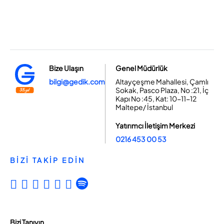
Bize Ulaşın
Genel Müdürlük
bilgi@gedik.com
Altayçeşme Mahallesi, Çamlı
Sokak, Pasco Plaza, No :21, İç
Kapı No :45, Kat: 10-11-12
Maltepe/ İstanbul
Yatırımcı İletişim Merkezi
0216 453 00 53
BİZİ TAKİP EDİN
Bizi Tanıyın