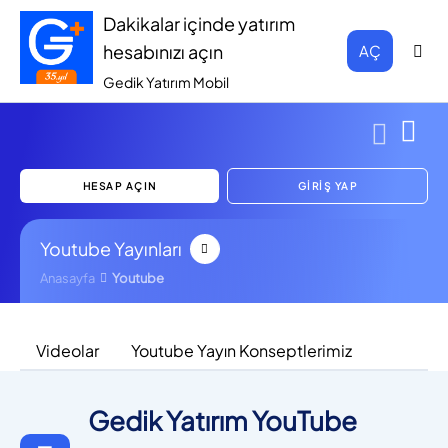
Dakikalar içinde yatırım
hesabınızı açın
AÇ
Gedik Yatırım Mobil
HESAP AÇIN
GİRİŞ YAP
Youtube Yayınları
Anasayfa
Youtube
Videolar
Youtube Yayın Konseptlerimiz
Gedik Yatırım YouTube