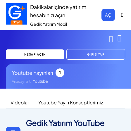
Dakikalar içinde yatırım
hesabınızı açın
AÇ
Gedik Yatırım Mobil
HESAP AÇIN
GİRİŞ YAP
Youtube Yayınları
Anasayfa
Youtube
Videolar
Youtube Yayın Konseptlerimiz
Gedik Yatırım YouTube