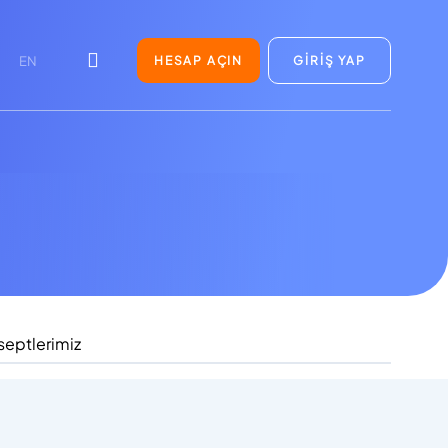
HESAP AÇIN
GİRİŞ YAP
EN
septlerimiz