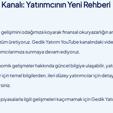
Kanalı: Yatırımcının Yeni Rehberi
işimini odağımıza koyarak finansal okuryazarlığın artır
züm üretiyoruz. Gedik Yatırım YouTube kanalındaki vid
ırımcılarımıza sunmaya devam ediyoruz.
omik gelişmeler hakkında güncel bilgiye ulaşabilir, yatır
 için temel bilgilerden, ileri düzey yatırımcılar için deta
siniz.
piyasalarla ilgili gelişmeleri kaçırmamak için Gedik Ya