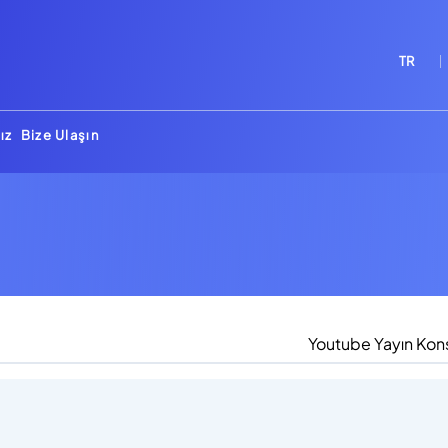
TR
ız
Bize Ulaşın
Youtube Yayın Kon