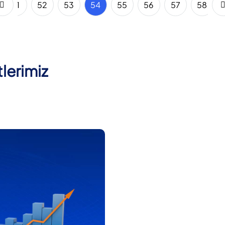
51
52
53
54
55
56
57
58
lerimiz