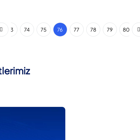
73
74
75
76
77
78
79
80
lerimiz