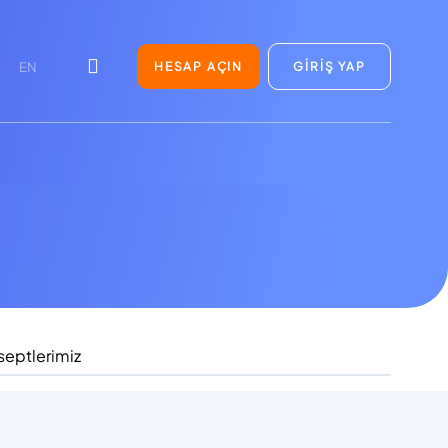
HESAP AÇIN
GİRİŞ YAP
EN
septlerimiz