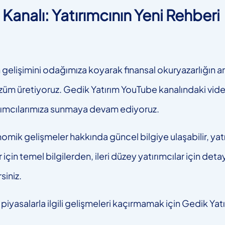
Kanalı: Yatırımcının Yeni Rehberi
işimini odağımıza koyarak finansal okuryazarlığın artır
züm üretiyoruz. Gedik Yatırım YouTube kanalındaki vid
ırımcılarımıza sunmaya devam ediyoruz.
omik gelişmeler hakkında güncel bilgiye ulaşabilir, yatır
 için temel bilgilerden, ileri düzey yatırımcılar için deta
siniz.
piyasalarla ilgili gelişmeleri kaçırmamak için Gedik Ya