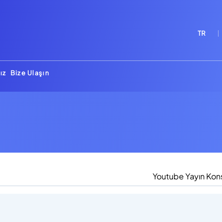
TR
ız
Bize Ulaşın
Youtube Yayın Kon