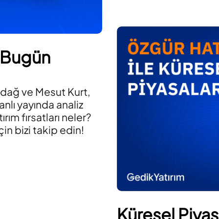
 Bugün
adağ ve Mesut Kurt,
anlı yayında analiz
ırım fırsatları neler?
in bizi takip edin!
Küresel Piyas