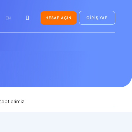
HESAP AÇIN
GİRİŞ YAP
EN
septlerimiz