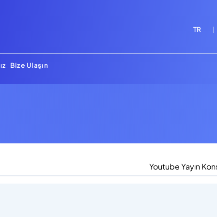
TR
ız
Bize Ulaşın
Youtube Yayın Kon