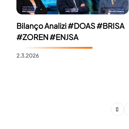
Bilanço Analizi #DOAS #BRISA
#ZOREN #ENJSA
2.3.2026
7
8
9
10
11
12
13
14
15