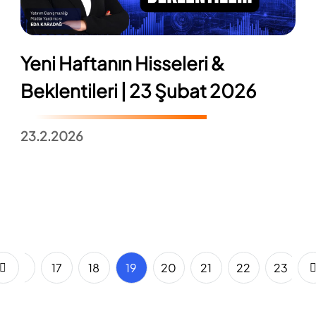
Yeni Haftanın Hisseleri &
Beklentileri | 23 Şubat 2026
23.2.2026
16
17
18
19
20
21
22
23