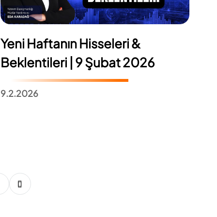
Yeni Haftanın Hisseleri &
Beklentileri | 9 Şubat 2026
9.2.2026
24
25
26
27
28
29
30
31
32