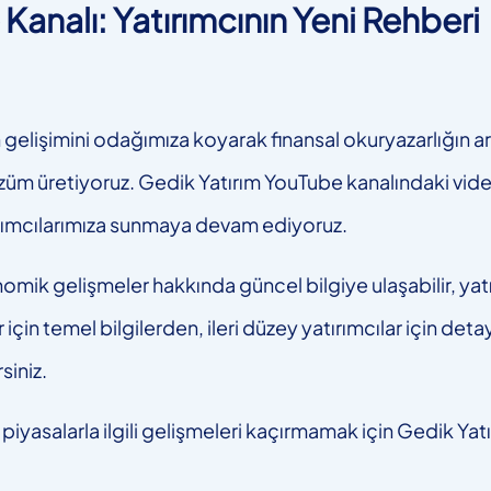
Kanalı: Yatırımcının Yeni Rehberi
işimini odağımıza koyarak finansal okuryazarlığın artır
züm üretiyoruz. Gedik Yatırım YouTube kanalındaki vid
ırımcılarımıza sunmaya devam ediyoruz.
omik gelişmeler hakkında güncel bilgiye ulaşabilir, yatır
 için temel bilgilerden, ileri düzey yatırımcılar için deta
siniz.
piyasalarla ilgili gelişmeleri kaçırmamak için Gedik Ya