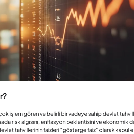
r?
ok işlem gören ve belirli bir vadeye sahip devlet tahvil
Piyasada risk algısını, enflasyon beklentisini ve ekonomik
ık devlet tahvillerinin faizleri “gösterge faiz” olarak kabu