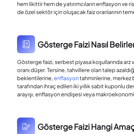
hem likittir hem de yatırımcıların enflasyon ve
de özel sektör için oluşacak faiz oranlarının temel
Gösterge Faizi Nasıl Belirle
Gösterge faizi, serbest piyasa koşullarında arz ve 
oranı düşer. Tersine, tahvillere olan talep azaldı
beklentilerine,
enflasyon
tahminlerine, merkez ba
tarafından ihraç edilen iki yıllık sabit kuponlu de
arayışı, enflasyon endişesi veya makroekonomik
Gösterge Faizi Hangi Amaçla