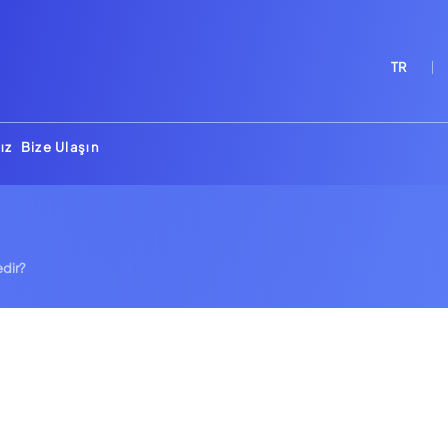
TR
ız
Bize Ulaşın
dir?