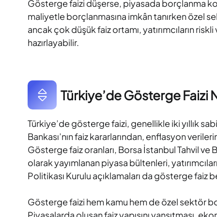
Gösterge faizi düşerse, piyasada borçlanma koşull
maliyetle borçlanmasına imkân tanırken özel sek
ancak çok düşük faiz ortamı, yatırımcıların riskl
hazırlayabilir.
Türkiye’de Gösterge Faizi Na
Türkiye’de gösterge faizi, genellikle iki yıllık sa
Bankası’nın faiz kararlarından, enflasyon veril
Gösterge faiz oranları, Borsa İstanbul Tahvil ve 
olarak yayımlanan piyasa bültenleri, yatırımcılar
Politikası Kurulu açıklamaları da gösterge faiz be
Gösterge faizi hem kamu hem de özel sektör borç
Piyasalarda oluşan faiz yapısını yansıtması, ek