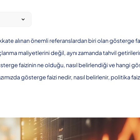
ikkate alınan önemli referanslardan biri olan gösterge fa
borçlanma maliyetlerini değil, aynı zamanda tahvil getiril
terge faizinin ne olduğu, nasıl belirlendiği ve hangi g
azımızda gösterge faizi nedir, nasıl belirlenir, politika fa