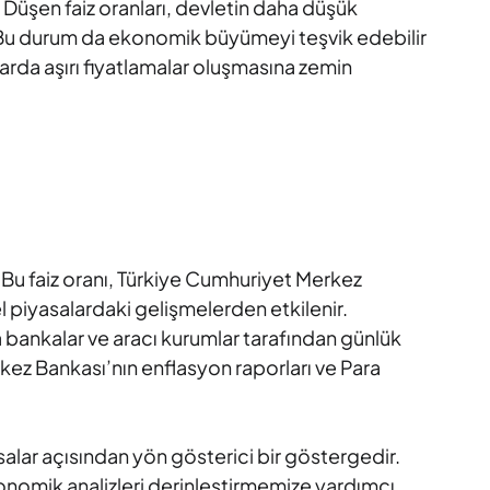
. Düşen faiz oranları, devletin daha düşük
r. Bu durum da ekonomik büyümeyi teşvik edebilir
alarda aşırı fiyatlamalar oluşmasına zemin
ir. Bu faiz oranı, Türkiye Cumhuriyet Merkez
l piyasalardaki gelişmelerden etkilenir.
ca bankalar ve aracı kurumlar tarafından günlük
rkez Bankası’nın enflasyon raporları ve Para
alar açısından yön gösterici bir göstergedir.
onomik analizleri derinleştirmemize yardımcı