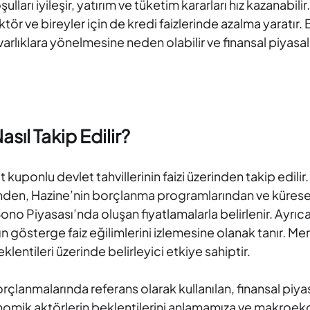
arı iyileşir, yatırım ve tüketim kararları hız kazanabilir
tör ve bireyler için de kredi faizlerinde azalma yaratı
i varlıklara yönelmesine neden olabilir ve finansal piyas
sıl Takip Edilir?
bit kuponlu devlet tahvillerinin faizi üzerinden takip edil
erinden, Hazine’nin borçlanma programlarından ve kürese
Bono Piyasası’nda oluşan fiyatlamalarla belirlenir. Ayrı
ın gösterge faiz eğilimlerini izlemesine olanak tanır. Me
klentileri üzerinde belirleyici etkiye sahiptir.
lanmalarında referans olarak kullanılan, finansal piyas
onomik aktörlerin beklentilerini anlamamıza ve makroek