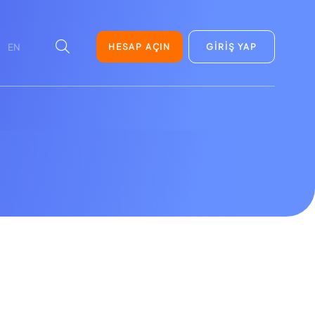
HESAP AÇIN
GİRİŞ YAP
EN