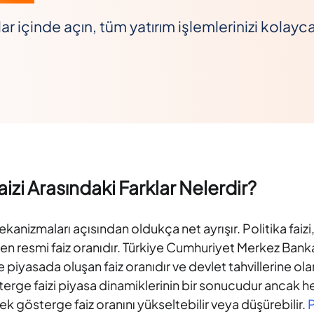
ar içinde açın, tüm yatırım işlemlerinizi kolayc
aizi Arasındaki Farklar Nelerdir?
i mekanizmaları açısından oldukça net ayrışır. Politika fa
en resmi faiz oranıdır. Türkiye Cumhuriyet Merkez Banka
ise piyasada oluşan faiz oranıdır ve devlet tahvillerine ola
 faizi piyasa dinamiklerinin bir sonucudur ancak her iki 
erek gösterge faiz oranını yükseltebilir veya düşürebilir.
P