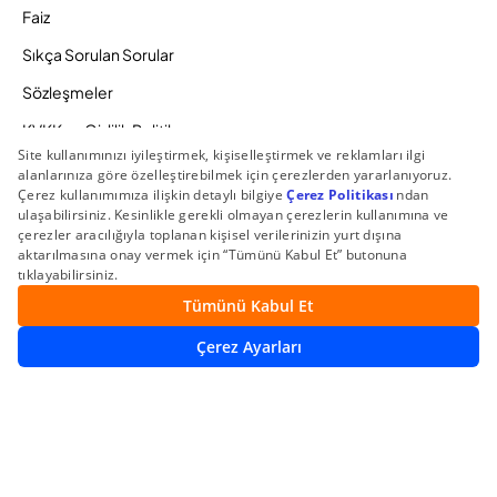
Faiz
Sıkça Sorulan Sorular
Sözleşmeler
KVKK ve Gizlilik Politikamız
Ücretlendirme Politikası
Bilgi Toplumu Hizmetleri
Zaman Aşımına Uğrayacak Hesaplar
Duyurular ve Kampanyalar
© 2026 Gedik Yatırım Menkul Değerler AŞ. Tüm Hakları
Saklıdır.