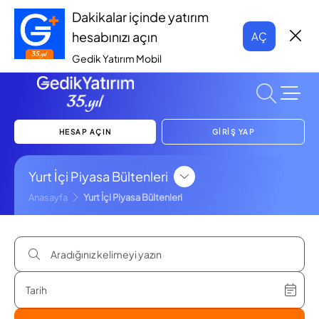
Dakikalar içinde yatırım
hesabınızı açın
AÇ
Gedik Yatırım Mobil
HESAP AÇIN
GİRİŞ YAP
Yurt İçi Piyasa Bültenleri
Anasayfa
Yurt İçi Piyasa Bültenleri