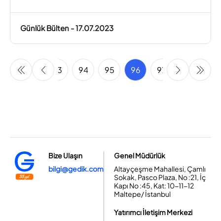
Günlük Bülten - 17.07.2023
91
92
93
94
95
96
97
98
99
Bize Ulaşın
Genel Müdürlük
bilgi@gedik.com
Altayçeşme Mahallesi, Çamlı
Sokak, Pasco Plaza, No :21, İç
Kapı No :45, Kat: 10-11-12
Maltepe/ İstanbul
Yatırımcı İletişim Merkezi