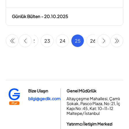
Günlük Bülten - 20.10.2025
20
21
22
23
24
25
26
27
28
Bize Ulaşın
Genel Müdürlük
bilgi@gedik.com
Altayçeşme Mahallesi, Çamlı
Sokak, Pasco Plaza, No :21, İç
Kapı No :45, Kat: 10-11-12
Maltepe/ İstanbul
Yatırımcı İletişim Merkezi