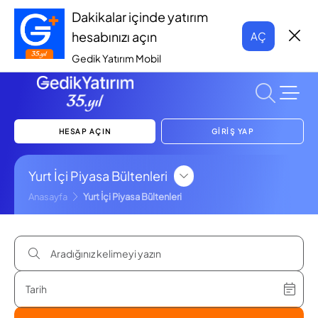
Dakikalar içinde yatırım
hesabınızı açın
AÇ
Gedik Yatırım Mobil
HESAP AÇIN
GİRİŞ YAP
Yurt İçi Piyasa Bültenleri
Anasayfa
Yurt İçi Piyasa Bültenleri