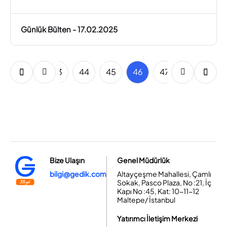
Günlük Bülten - 17.02.2025
41
42
43
44
45
46
47
48
49
Bize Ulaşın
Genel Müdürlük
bilgi@gedik.com
Altayçeşme Mahallesi, Çamlı
Sokak, Pasco Plaza, No :21, İç
Kapı No :45, Kat: 10-11-12
Maltepe/ İstanbul
Yatırımcı İletişim Merkezi