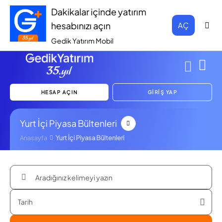
Dakikalar içinde yatırım
hesabınızı açın
AÇ
Gedik Yatırım Mobil
HESAP AÇIN
GİRİŞ YAP
Yurt İçi Piyasa Bültenleri
Anasayfa
Yurt İçi Piyasa Bültenleri