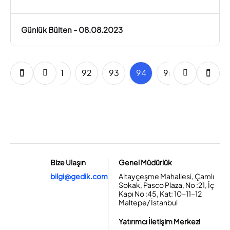
Günlük Bülten - 08.08.2023
89
90
91
92
93
94
95
96
97
Bize Ulaşın
Genel Müdürlük
bilgi@gedik.com
Altayçeşme Mahallesi, Çamlı
Sokak, Pasco Plaza, No :21, İç
Kapı No :45, Kat: 10-11-12
Maltepe/ İstanbul
Yatırımcı İletişim Merkezi