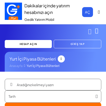
Dakikalar içinde yatırım
hesabınızı açın
AÇ
Gedik Yatırım Mobil
HESAP AÇIN
GİRİŞ YAP
Yurt İçi Piyasa Bültenleri
Anasayfa
Yurt İçi Piyasa Bültenleri