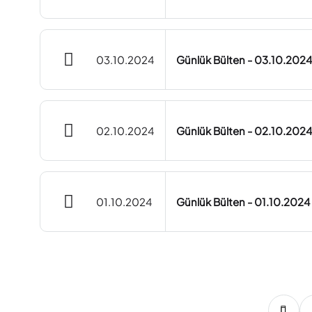
03.10.2024
Günlük Bülten - 03.10.2024
02.10.2024
Günlük Bülten - 02.10.2024
01.10.2024
Günlük Bülten - 01.10.2024
6
47
48
49
50
51
52
53
54