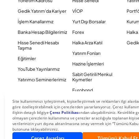
Yönetim Kadrosu
Hisse Senedi
Yatırı
Gedik Yatırım'da Kariyer
VİOP
Portf
İşlem Kanallarımız
Yurt Dışı Borsalar
Kurum
Banka Hesap Bilgilerimiz
Forex
Halka 
Hisse Senedi Hesabı
Halka Arza Katıl
Gedik 
Taşıma
Yatırım Fonları
Eğitimler
Hazine İşlemleri
YouTube Yayınlarımız
Sabit Getirili Menkul
Yatırımcı Seminerlerimiz
Kıymetler
Eurobond
Tahvil ve Bono
© 2026 Gedik Yatırım Menkul Değerler AŞ. Tüm Hakları