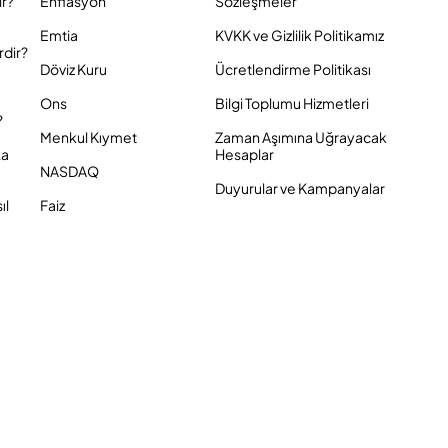
ir?
Enflasyon
Sözleşmeler
Emtia
KVKK ve Gizlilik Politikamız
rdir?
Döviz Kuru
Ücretlendirme Politikası
Ons
Bilgi Toplumu Hizmetleri
?
Menkul Kıymet
Zaman Aşımına Uğrayacak
ka
Hesaplar
NASDAQ
Duyurular ve Kampanyalar
ıl
Faiz