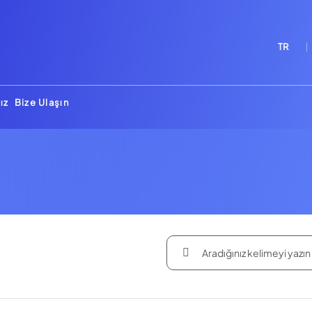
TR
ız
Bize Ulaşın