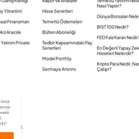
m Danışmanlığı
Rapor ve Analizler
Temettü Yatırımı Ned
Nasıl Yapılır?
öy Yönetimi
Hisse Senetleri
Dünya Borsaları Nele
sal Finansman
Temettü Ödemeleri
BIST 100 Nedir?
Arz Aracılık
Bülten Aboneliği
FED Faiz Kararı Nedir
Yatırım Private
Tedbir Kapsamındaki Pay
Senetleri
En Değerli Yapay Ze
Hisseleri Nelerdir?
Model Portföy
Kripto Para Nedir, Nas
Sermaye Artırımı
Çalışır?
 Saklıdır.