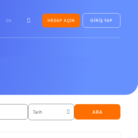
HESAP AÇIN
GİRİŞ YAP
EN
ARA