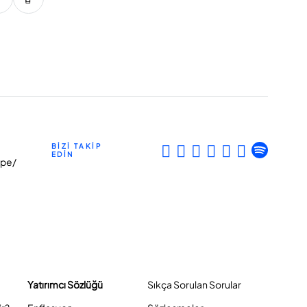
BİZİ TAKİP
EDİN
epe/
Yatırımcı Sözlüğü
Sıkça Sorulan Sorular