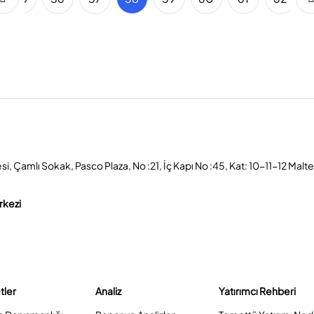
, Çamlı Sokak, Pasco Plaza, No :21, İç Kapı No :45, Kat: 10-11-12 Malt
rkezi
tler
Analiz
Yatırımcı Rehberi