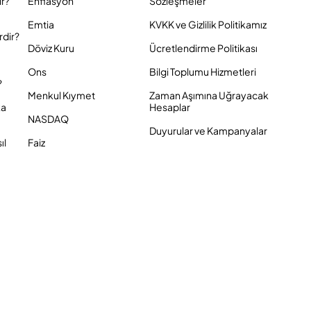
ir?
Enflasyon
Sözleşmeler
Emtia
KVKK ve Gizlilik Politikamız
rdir?
Döviz Kuru
Ücretlendirme Politikası
Ons
Bilgi Toplumu Hizmetleri
?
Menkul Kıymet
Zaman Aşımına Uğrayacak
ka
Hesaplar
NASDAQ
Duyurular ve Kampanyalar
ıl
Faiz