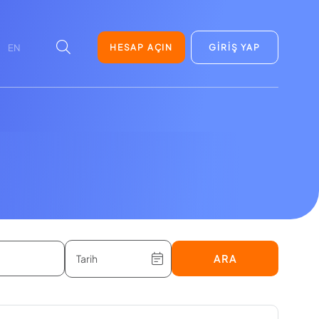
HESAP AÇIN
GİRİŞ YAP
EN
ARA