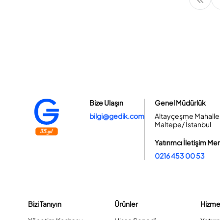
Bize Ulaşın
Genel Müdürlük
bilgi@gedik.com
Altayçeşme Mahallesi
Maltepe/ İstanbul
Yatırımcı İletişim Me
0216 453 00 53
Bizi Tanıyın
Ürünler
Hizme