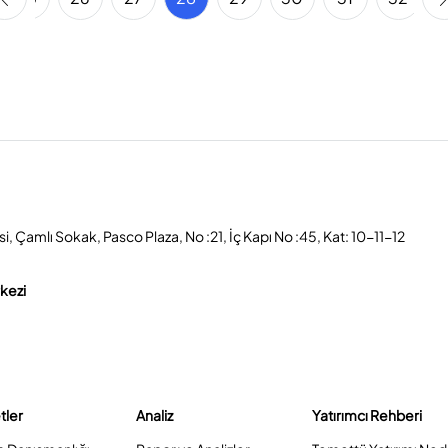
, Çamlı Sokak, Pasco Plaza, No :21, İç Kapı No :45, Kat: 10-11-12
rkezi
tler
Analiz
Yatırımcı Rehberi