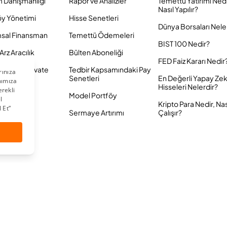
m Danışmanlığı
Rapor ve Analizler
Temettü Yatırımı Ned
Nasıl Yapılır?
öy Yönetimi
Hisse Senetleri
Dünya Borsaları Nele
sal Finansman
Temettü Ödemeleri
BIST 100 Nedir?
Arz Aracılık
Bülten Aboneliği
FED Faiz Kararı Nedir
Yatırım Private
Tedbir Kapsamındaki Pay
Senetleri
En Değerli Yapay Ze
Hisseleri Nelerdir?
Model Portföy
Kripto Para Nedir, Nas
Sermaye Artırımı
Çalışır?
 Saklıdır.