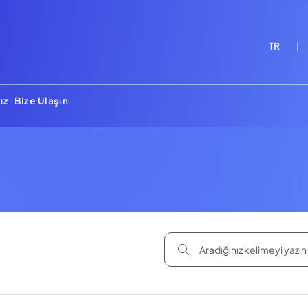
TR
ız
Bize Ulaşın