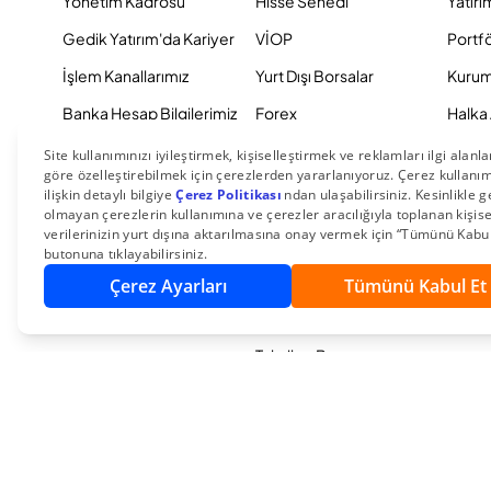
Yönetim Kadrosu
Hisse Senedi
Yatırı
Gedik Yatırım'da Kariyer
VİOP
Portf
İşlem Kanallarımız
Yurt Dışı Borsalar
Kurum
Banka Hesap Bilgilerimiz
Forex
Halka 
Hisse Senedi Hesabı
Halka Arza Katıl
Gedik 
Taşıma
Yatırım Fonları
Eğitimler
Hazine İşlemleri
YouTube Yayınlarımız
Sabit Getirili Menkul
Yatırımcı Seminerlerimiz
Kıymetler
Eurobond
Tahvil ve Bono
© 2026 Gedik Yatırım Menkul Değerler AŞ. Tüm Hakları