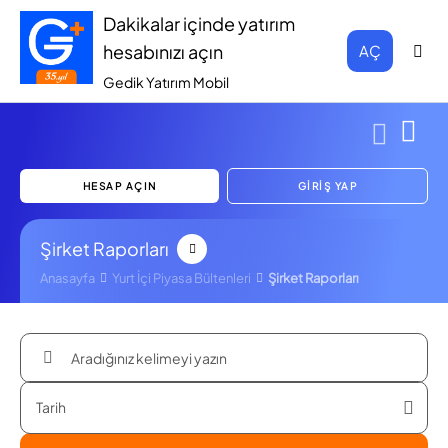
Dakikalar içinde yatırım
hesabınızı açın
AÇ
Gedik Yatırım Mobil
HESAP AÇIN
GİRİŞ YAP
Şirket Raporları
Anasayfa
Yurt İçi Piyasa Bültenleri
Şirket Raporları