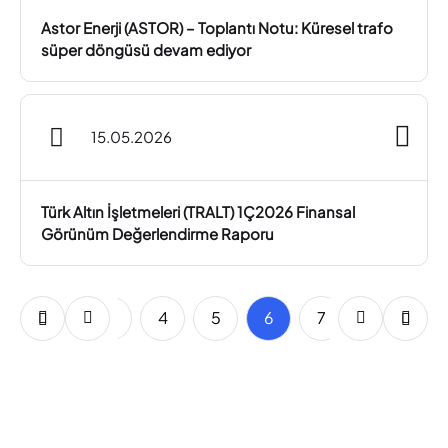
Astor Enerji (ASTOR) – Toplantı Notu: Küresel trafo
süper döngüsü devam ediyor
15.05.2026
Türk Altın İşletmeleri (TRALT) 1Ç2026 Finansal
Görünüm Değerlendirme Raporu
1
2
3
4
5
6
7
8
9