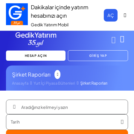
Dakikalar içinde yatırım
hesabınızı açın
AÇ
Gedik Yatırım Mobil
HESAP AÇIN
GİRİŞ YAP
Şirket Raporları
Anasayfa
Yurt İçi Piyasa Bültenleri
Şirket Raporları