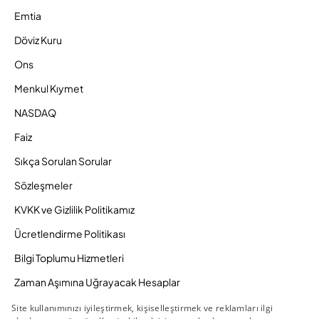
Emtia
Döviz Kuru
Ons
Menkul Kıymet
NASDAQ
Faiz
Sıkça Sorulan Sorular
Sözleşmeler
KVKK ve Gizlilik Politikamız
Ücretlendirme Politikası
Bilgi Toplumu Hizmetleri
Zaman Aşımına Uğrayacak Hesaplar
Duyurular ve Kampanyalar