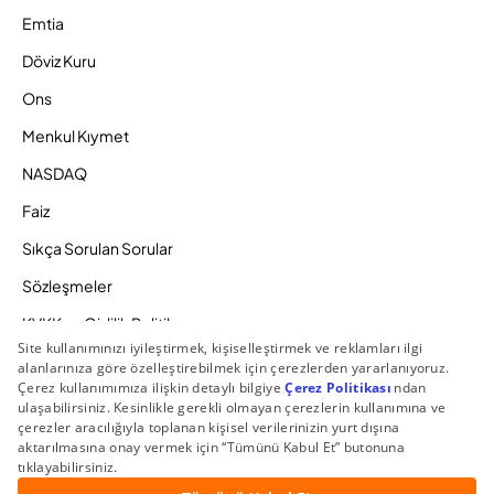
Emtia
Döviz Kuru
Ons
Menkul Kıymet
NASDAQ
Faiz
Sıkça Sorulan Sorular
Sözleşmeler
KVKK ve Gizlilik Politikamız
Ücretlendirme Politikası
Bilgi Toplumu Hizmetleri
Zaman Aşımına Uğrayacak Hesaplar
Duyurular ve Kampanyalar