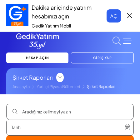
Dakikalar içinde yatırım
hesabınızı açın
AÇ
Gedik Yatırım Mobil
HESAP AÇIN
GİRİŞ YAP
Şirket Raporları
Anasayfa
Yurt İçi Piyasa Bültenleri
Şirket Raporları