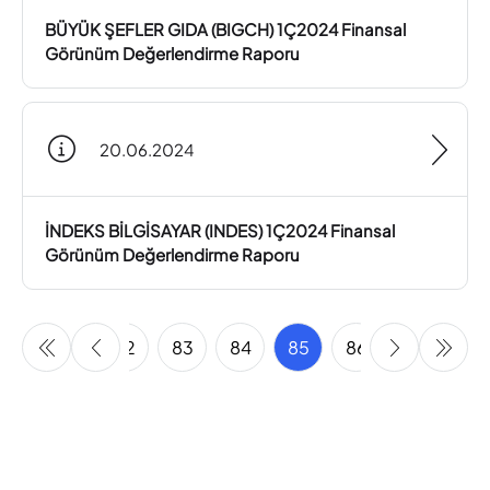
BÜYÜK ŞEFLER GIDA (BIGCH) 1Ç2024 Finansal
Görünüm Değerlendirme Raporu
20.06.2024
İNDEKS BİLGİSAYAR (INDES) 1Ç2024 Finansal
Görünüm Değerlendirme Raporu
80
81
82
83
84
85
86
87
88