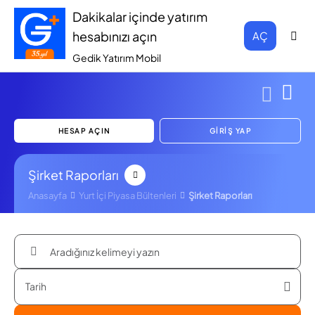
Dakikalar içinde yatırım
hesabınızı açın
AÇ
Gedik Yatırım Mobil
HESAP AÇIN
GİRİŞ YAP
Şirket Raporları
Anasayfa
Yurt İçi Piyasa Bültenleri
Şirket Raporları