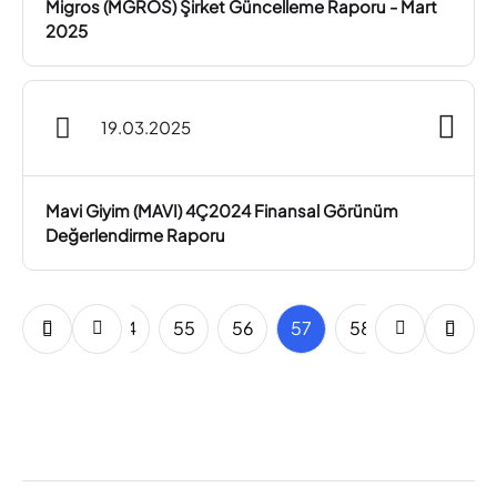
Migros (MGROS) Şirket Güncelleme Raporu - Mart
2025
19.03.2025
Mavi Giyim (MAVI) 4Ç2024 Finansal Görünüm
Değerlendirme Raporu
52
53
54
55
56
57
58
59
60