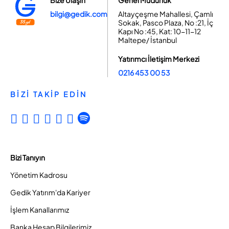
bilgi@gedik.com
Altayçeşme Mahallesi, Çamlı
Sokak, Pasco Plaza, No :21, İç
Kapı No :45, Kat: 10-11-12
Maltepe/ İstanbul
Yatırımcı İletişim Merkezi
0216 453 00 53
BİZİ TAKİP EDİN
Bizi Tanıyın
Yönetim Kadrosu
Gedik Yatırım'da Kariyer
İşlem Kanallarımız
Banka Hesap Bilgilerimiz