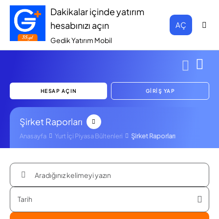
Dakikalar içinde yatırım
hesabınızı açın
AÇ
Gedik Yatırım Mobil
HESAP AÇIN
GİRİŞ YAP
Şirket Raporları
Anasayfa
Yurt İçi Piyasa Bültenleri
Şirket Raporları