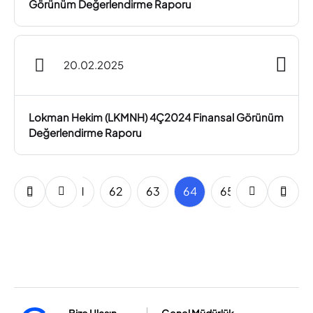
Görünüm Değerlendirme Raporu
20.02.2025
Lokman Hekim (LKMNH) 4Ç2024 Finansal Görünüm
Değerlendirme Raporu
59
60
61
62
63
64
65
66
67
Bize Ulaşın
Genel Müdürlük