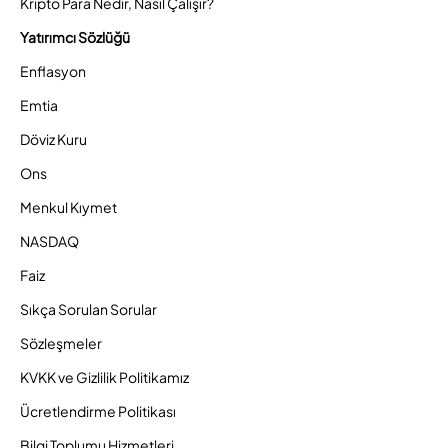
Kripto Para Nedir, Nasıl Çalışır?
Yatırımcı Sözlüğü
Enflasyon
Emtia
Döviz Kuru
Ons
Menkul Kıymet
NASDAQ
Faiz
Sıkça Sorulan Sorular
Sözleşmeler
KVKK ve Gizlilik Politikamız
Ücretlendirme Politikası
Bilgi Toplumu Hizmetleri