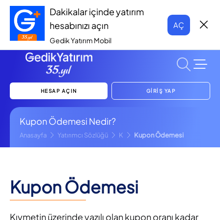
Dakikalar içinde yatırım
hesabınızı açın
AÇ
Gedik Yatırım Mobil
HESAP AÇIN
GİRİŞ YAP
Kupon Ödemesi Nedir?
Anasayfa
Yatırımcı Sözlüğü
K
Kupon Ödemesi
Kupon Ödemesi
Kıymetin üzerinde yazılı olan kupon oranı kadar