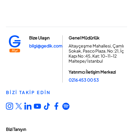
Bize Ulaşın
Genel Müdürlük
bilgi@gedik.com
Altayçeşme Mahallesi, Çamlı
Sokak, Pasco Plaza, No :21, İç
Kapı No :45, Kat: 10-11-12
Maltepe/ İstanbul
Yatırımcı İletişim Merkezi
0216 453 00 53
BİZİ TAKİP EDİN
Bizi Tanıyın