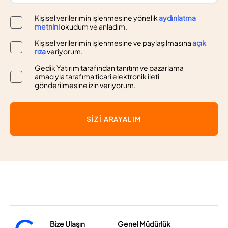
Kişisel verilerimin işlenmesine yönelik
aydınlatma
metnini
okudum ve anladım.
Kişisel verilerimin işlenmesine ve paylaşılmasına
açık
rıza
veriyorum.
Gedik Yatırım tarafından tanıtım ve pazarlama
amacıyla tarafıma ticari elektronik ileti
gönderilmesine izin veriyorum.
SİZİ ARAYALIM
Bize Ulaşın
Genel Müdürlük