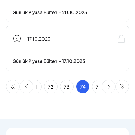
Günlük Piyasa Bülteni - 20.10.2023
17.10.2023
Günlük Piyasa Bülteni - 17.10.2023
69
70
71
72
73
74
75
76
77