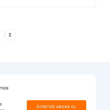
19
20
21
22
23
24
25
26
27
ımıza
e
ÜCRETSİZ ABONE OL
ayı