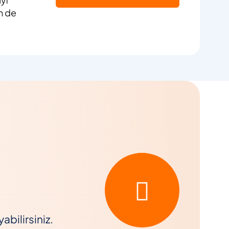
m de
bilirsiniz.