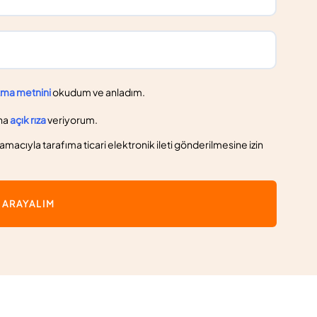
tma metnini
okudum ve anladım.
na
açık rıza
veriyorum.
macıyla tarafıma ticari elektronik ileti gönderilmesine izin
İ ARAYALIM