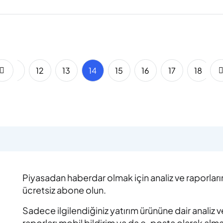
11
12
13
14
15
16
17
18
Piyasadan haberdar olmak için analiz ve raporlar
ücretsiz abone olun.
Sadece ilgilendiğiniz yatırım ürününe dair analiz v
raporları mobil bildirim ya da e-posta olarak alm