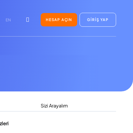
HESAP AÇIN
GİRİŞ YAP
EN
Sizi Arayalım
leri