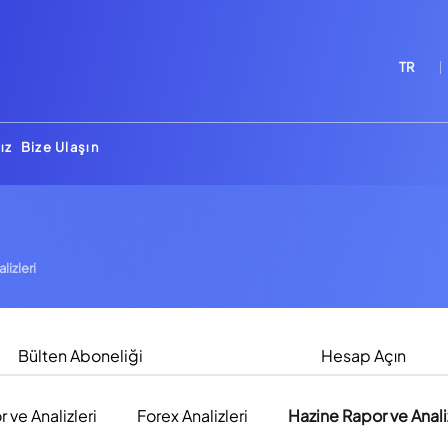
TR
ız
Bize Ulaşın
lizleri
Bülten Aboneliği
Hesap Açın
r ve Analizleri
Forex Analizleri
Hazine Rapor ve Analiz