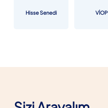
Hisse Senedi
VİOP
Sizi Arayalım