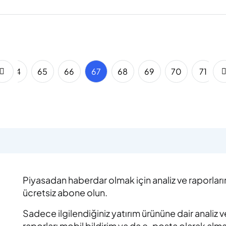
64
65
66
67
68
69
70
71
Piyasadan haberdar olmak için analiz ve raporlar
ücretsiz abone olun.
Sadece ilgilendiğiniz yatırım ürününe dair analiz v
raporları mobil bildirim ya da e-posta olarak alm