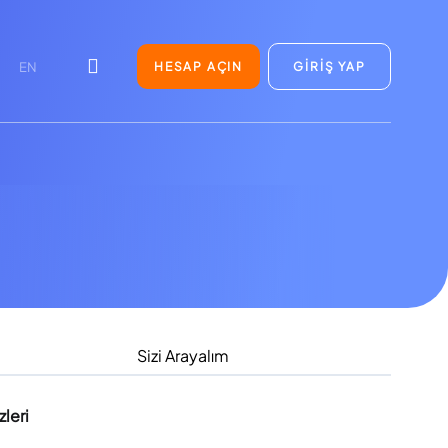
HESAP AÇIN
GİRİŞ YAP
EN
Sizi Arayalım
leri