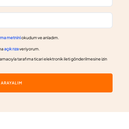
tma metnini
okudum ve anladım.
na
açık rıza
veriyorum.
macıyla tarafıma ticari elektronik ileti gönderilmesine izin
İ ARAYALIM