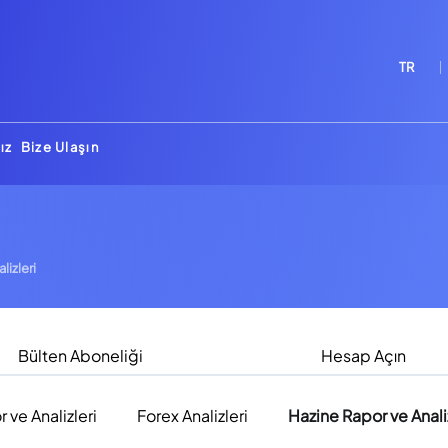
TR
ız
Bize Ulaşın
lizleri
Bülten Aboneliği
Hesap Açın
r ve Analizleri
Forex Analizleri
Hazine Rapor ve Analiz