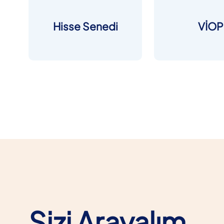
Hisse Senedi
VİOP
Sizi Arayalım