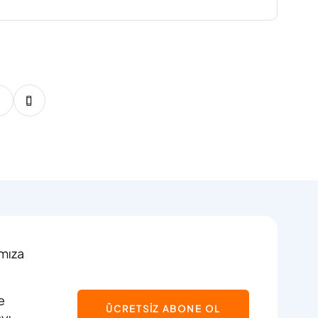
72
73
74
75
76
77
78
79
80
ımıza
e
ÜCRETSİZ ABONE OL
ayı