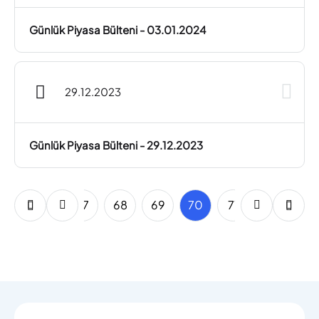
Günlük Piyasa Bülteni - 03.01.2024
29.12.2023
Günlük Piyasa Bülteni - 29.12.2023
65
66
67
68
69
70
71
72
73