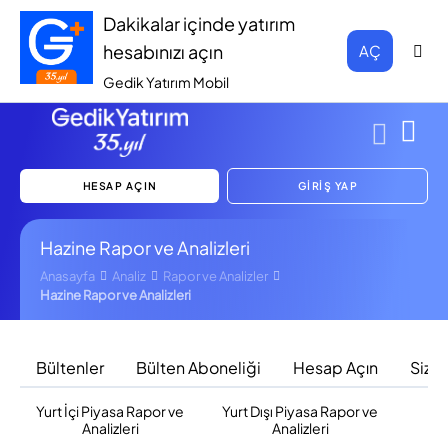
Dakikalar içinde yatırım
hesabınızı açın
AÇ
Gedik Yatırım Mobil
HESAP AÇIN
GİRİŞ YAP
Hazine Rapor ve Analizleri
Anasayfa
Analiz
Rapor ve Analizler
Hazine Rapor ve Analizleri
Bültenler
Bülten Aboneliği
Hesap Açın
Sizi 
Yurt İçi Piyasa Rapor ve
Yurt Dışı Piyasa Rapor ve
F
Analizleri
Analizleri