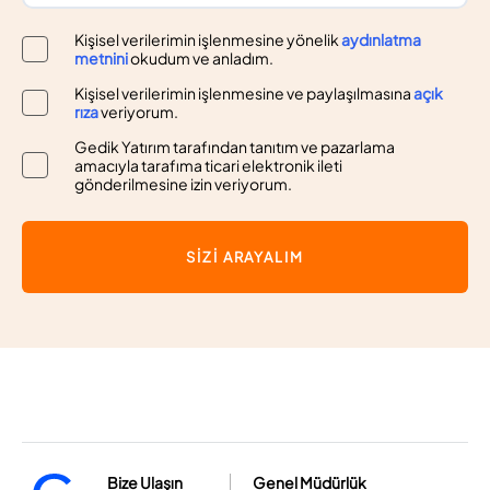
Kişisel verilerimin işlenmesine yönelik
aydınlatma
metnini
okudum ve anladım.
Kişisel verilerimin işlenmesine ve paylaşılmasına
açık
rıza
veriyorum.
Gedik Yatırım tarafından tanıtım ve pazarlama
amacıyla tarafıma ticari elektronik ileti
gönderilmesine izin veriyorum.
SİZİ ARAYALIM
Bize Ulaşın
Genel Müdürlük