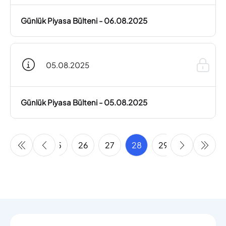
Günlük Piyasa Bülteni - 06.08.2025
05.08.2025
Günlük Piyasa Bülteni - 05.08.2025
23
24
25
26
27
28
29
30
31