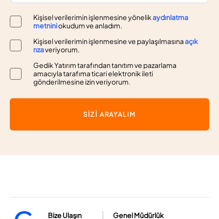
Kişisel verilerimin işlenmesine yönelik
aydınlatma
metnini
okudum ve anladım.
Kişisel verilerimin işlenmesine ve paylaşılmasına
açık
rıza
veriyorum.
Gedik Yatırım tarafından tanıtım ve pazarlama
amacıyla tarafıma ticari elektronik ileti
gönderilmesine izin veriyorum.
SİZİ ARAYALIM
Bize Ulaşın
Genel Müdürlük